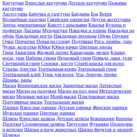
Кигуруми
Взрослые кигуруми
Детские кигуруми
Пижамы
кигуруми
Аксессуары
Бабочки и галстуки
Банданы
Боа
Веера
Волшебные палочки
Гавайские ожерелья
Другие аксессуары
Зонты декоративные
Корсет с крыльями
Крылья
Кулоны и
подвески
Лысины
Мундштуки
Накидки и плащи
Накладки на
обувь
Накладные ногти
Накладные ресницы
Обувь
Оружие
Очки
Перчатки
Перья на голову
Подтяжки
Рога, нимбы, уши
Чулки, колготки
Юбки
Юбки-пачки
Цветные линзы
Грим
Аквагрим
Жидкий латекс
Карандаши, мелки
Клыки,
носы, уши
Наборы грима
Неоновый грим
Помада, лаки, гели
Светящийся грим
Спонжи, кисти
Спрей-краска для волос
Стразы, блестки
Театральная кровь
Театральный грим
Театральный клей
Тушь для волос
Усы, бороды, брови
Шрамы, раны
Маски
Венецианские маски
Защитные маски
Латексные
маски
Маски на палочках
Маски на пол лица
Металлические
маски
Меховые маски
Морф-маски
Пластиковые маски
Популярные маски
Театральные маски
Парики
Взрослые парики
Детские парики
Женские парики
Мужские парики
Цветные парики
Шляпы
Взрослые шляпы
Детские шляпы
Кокошники
Короны
Пилотки
Соломенные шляпы
Треуголки
Фуражки
Цилиндры
и котелки
Шапки в виде животных
Шапки фруктов и овощей
Шляпки