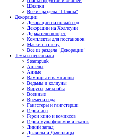
Шапки фруктов и овощей
Шляпки
Все из раздела "Шляпы"
Декорации
Декорации на новый год
Декорации на Хэллоуин
Держатели конфет
Комплекты для постановок
Маски на стену
Все из раздела "Декорации"
Темы и персонажи
Steampunk
Ангелы
Аниме
Вампиры и вампирши
Ведьмы и колдуны
Вирусы, микробы
Военные
Времена года
Гангстеры и гангстерши
Герои игр
Герои кино и комиксов
Герои мультфильмов и сказок
Дикий запад
Дьяволы и Дьяволицы