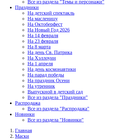
Все из раздела "Темы и персонажи"
Праздники
На детский спектакль
На масленицу
На Октоберфест
На Новый Год 2026
На 14 февраля
На 23 февраля
На 8 марта
На день Св. Патрика
На Хэллоуин
На 1 апреля
На день космонавтики
На парад победы
На праздник Осени
На утренник
Выпускной в детский сад
Все из раздела "Праздники"
Распродажа
Все из раздела "Распродажа"
Новинки
Все из раздела "Новинки"
Главная
Маски