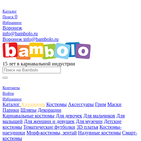
Каталог
0
Поиск
Избранное
Воронеж
info@bambolo.ru
Воронеж
info@bambolo.ru
15 лет в карнавальной индустрии
Контакты
Войти
Избранное
Каталог
Хэлллоуин
Костюмы
Аксессуары
Грим
Маски
Парики
Шляпы
Декорации
Карнавальные костюмы
Для девочек
Для мальчиков
Для
малышей
Для женщин и девушек
Для мужчин
Детские
костюмы
Тематические футболки
3D платья
Костюмы-
наездники
Морф-костюмы, зентай
Надувные костюмы
Смарт-
костюмы