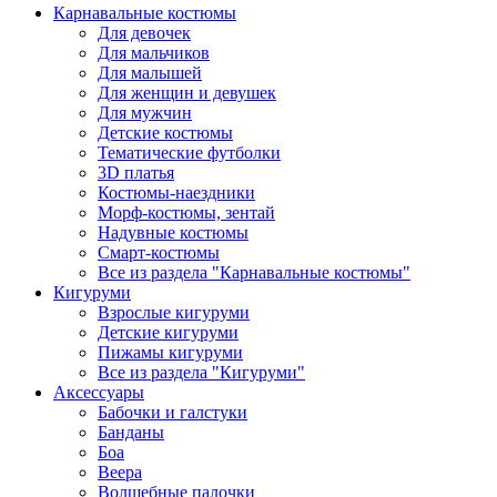
Карнавальные костюмы
Для девочек
Для мальчиков
Для малышей
Для женщин и девушек
Для мужчин
Детские костюмы
Тематические футболки
3D платья
Костюмы-наездники
Морф-костюмы, зентай
Надувные костюмы
Смарт-костюмы
Все из раздела "Карнавальные костюмы"
Кигуруми
Взрослые кигуруми
Детские кигуруми
Пижамы кигуруми
Все из раздела "Кигуруми"
Аксессуары
Бабочки и галстуки
Банданы
Боа
Веера
Волшебные палочки