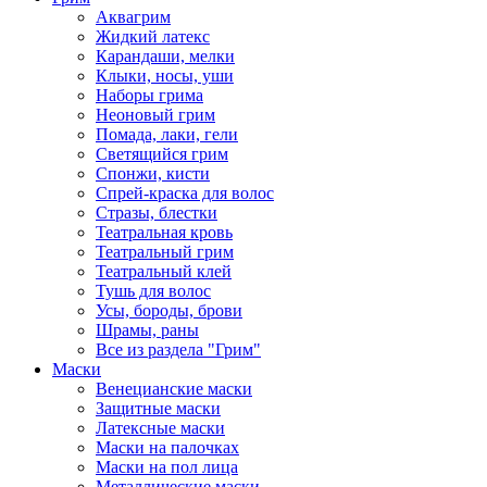
Аквагрим
Жидкий латекс
Карандаши, мелки
Клыки, носы, уши
Наборы грима
Неоновый грим
Помада, лаки, гели
Светящийся грим
Спонжи, кисти
Спрей-краска для волос
Стразы, блестки
Театральная кровь
Театральный грим
Театральный клей
Тушь для волос
Усы, бороды, брови
Шрамы, раны
Все из раздела "Грим"
Маски
Венецианские маски
Защитные маски
Латексные маски
Маски на палочках
Маски на пол лица
Металлические маски