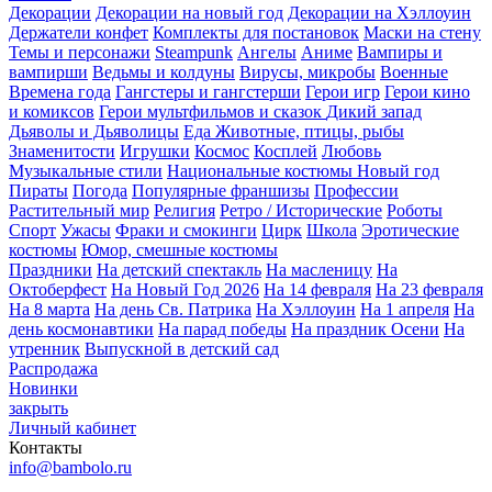
Декорации
Декорации на новый год
Декорации на Хэллоуин
Держатели конфет
Комплекты для постановок
Маски на стену
Темы и персонажи
Steampunk
Ангелы
Аниме
Вампиры и
вампирши
Ведьмы и колдуны
Вирусы, микробы
Военные
Времена года
Гангстеры и гангстерши
Герои игр
Герои кино
и комиксов
Герои мультфильмов и сказок
Дикий запад
Дьяволы и Дьяволицы
Еда
Животные, птицы, рыбы
Знаменитости
Игрушки
Космос
Косплей
Любовь
Музыкальные стили
Национальные костюмы
Новый год
Пираты
Погода
Популярные франшизы
Профессии
Растительный мир
Религия
Ретро / Исторические
Роботы
Спорт
Ужасы
Фраки и смокинги
Цирк
Школа
Эротические
костюмы
Юмор, смешные костюмы
Праздники
На детский спектакль
На масленицу
На
Октоберфест
На Новый Год 2026
На 14 февраля
На 23 февраля
На 8 марта
На день Св. Патрика
На Хэллоуин
На 1 апреля
На
день космонавтики
На парад победы
На праздник Осени
На
утренник
Выпускной в детский сад
Распродажа
Новинки
закрыть
Личный кабинет
Контакты
info@bambolo.ru