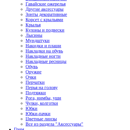
Гавайские ожерелья
Другие аксессуары
Зонты декоративные
Корсет с крыльями
Крылья
Кулоны и подвески
Лысины
Мундштуки
Накидки и плащи
Накладки на обувь
Накладные ногти
Накладные ресницы
Обувь
Оружие
Очки
Перчатки
Перья на голову
Подтяжки
Рога, нимбы, уши
Чулки, колготки
Юбки
Юбки-пачки
Цветные линзы
Все из раздела "Аксессуары"
Грим