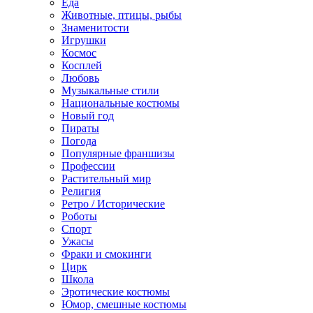
Еда
Животные, птицы, рыбы
Знаменитости
Игрушки
Космос
Косплей
Любовь
Музыкальные стили
Национальные костюмы
Новый год
Пираты
Погода
Популярные франшизы
Профессии
Растительный мир
Религия
Ретро / Исторические
Роботы
Спорт
Ужасы
Фраки и смокинги
Цирк
Школа
Эротические костюмы
Юмор, смешные костюмы