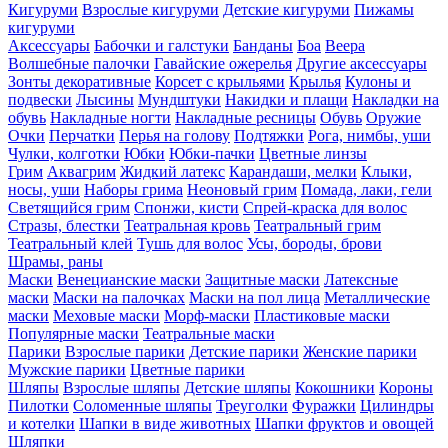
Кигуруми
Взрослые кигуруми
Детские кигуруми
Пижамы
кигуруми
Аксессуары
Бабочки и галстуки
Банданы
Боа
Веера
Волшебные палочки
Гавайские ожерелья
Другие аксессуары
Зонты декоративные
Корсет с крыльями
Крылья
Кулоны и
подвески
Лысины
Мундштуки
Накидки и плащи
Накладки на
обувь
Накладные ногти
Накладные ресницы
Обувь
Оружие
Очки
Перчатки
Перья на голову
Подтяжки
Рога, нимбы, уши
Чулки, колготки
Юбки
Юбки-пачки
Цветные линзы
Грим
Аквагрим
Жидкий латекс
Карандаши, мелки
Клыки,
носы, уши
Наборы грима
Неоновый грим
Помада, лаки, гели
Светящийся грим
Спонжи, кисти
Спрей-краска для волос
Стразы, блестки
Театральная кровь
Театральный грим
Театральный клей
Тушь для волос
Усы, бороды, брови
Шрамы, раны
Маски
Венецианские маски
Защитные маски
Латексные
маски
Маски на палочках
Маски на пол лица
Металлические
маски
Меховые маски
Морф-маски
Пластиковые маски
Популярные маски
Театральные маски
Парики
Взрослые парики
Детские парики
Женские парики
Мужские парики
Цветные парики
Шляпы
Взрослые шляпы
Детские шляпы
Кокошники
Короны
Пилотки
Соломенные шляпы
Треуголки
Фуражки
Цилиндры
и котелки
Шапки в виде животных
Шапки фруктов и овощей
Шляпки