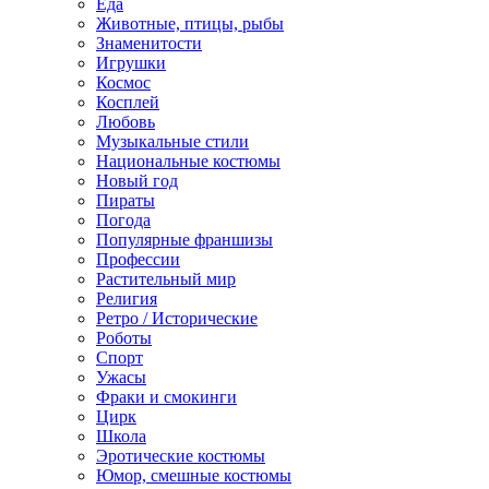
Еда
Животные, птицы, рыбы
Знаменитости
Игрушки
Космос
Косплей
Любовь
Музыкальные стили
Национальные костюмы
Новый год
Пираты
Погода
Популярные франшизы
Профессии
Растительный мир
Религия
Ретро / Исторические
Роботы
Спорт
Ужасы
Фраки и смокинги
Цирк
Школа
Эротические костюмы
Юмор, смешные костюмы