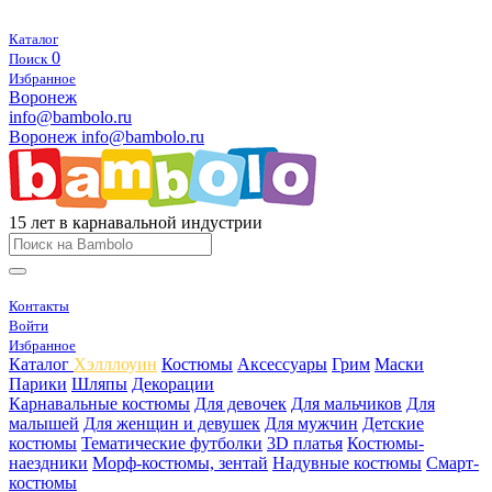
Каталог
0
Поиск
Избранное
Воронеж
info@bambolo.ru
Воронеж
info@bambolo.ru
15 лет в карнавальной индустрии
Контакты
Войти
Избранное
Каталог
Хэлллоуин
Костюмы
Аксессуары
Грим
Маски
Парики
Шляпы
Декорации
Карнавальные костюмы
Для девочек
Для мальчиков
Для
малышей
Для женщин и девушек
Для мужчин
Детские
костюмы
Тематические футболки
3D платья
Костюмы-
наездники
Морф-костюмы, зентай
Надувные костюмы
Смарт-
костюмы