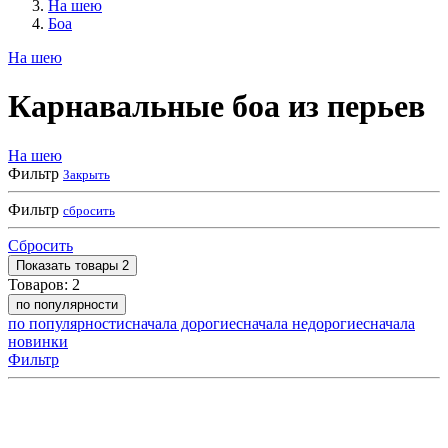
На шею
Боа
На шею
Карнавальные боа из перьев
На шею
Фильтр
Закрыть
Фильтр
сбросить
Сбросить
Показать
товары
2
Товаров:
2
по популярности
по популярности
сначала дорогие
сначала недорогие
сначала
новинки
Фильтр