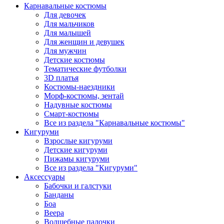
Карнавальные костюмы
Для девочек
Для мальчиков
Для малышей
Для женщин и девушек
Для мужчин
Детские костюмы
Тематические футболки
3D платья
Костюмы-наездники
Морф-костюмы, зентай
Надувные костюмы
Смарт-костюмы
Все из раздела "Карнавальные костюмы"
Кигуруми
Взрослые кигуруми
Детские кигуруми
Пижамы кигуруми
Все из раздела "Кигуруми"
Аксессуары
Бабочки и галстуки
Банданы
Боа
Веера
Волшебные палочки