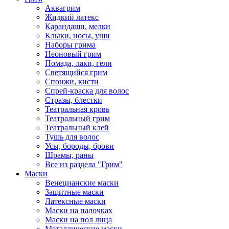
Аквагрим
Жидкий латекс
Карандаши, мелки
Клыки, носы, уши
Наборы грима
Неоновый грим
Помада, лаки, гели
Светящийся грим
Спонжи, кисти
Спрей-краска для волос
Стразы, блестки
Театральная кровь
Театральный грим
Театральный клей
Тушь для волос
Усы, бороды, брови
Шрамы, раны
Все из раздела "Грим"
Маски
Венецианские маски
Защитные маски
Латексные маски
Маски на палочках
Маски на пол лица
Металлические маски