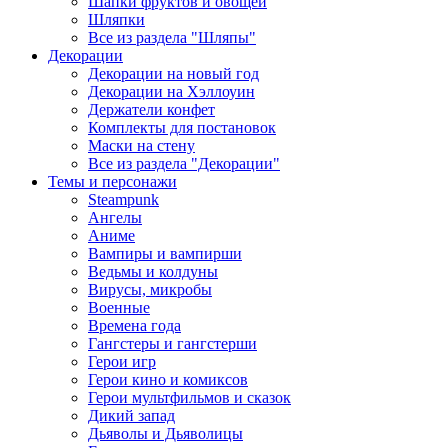
Шапки фруктов и овощей
Шляпки
Все из раздела "Шляпы"
Декорации
Декорации на новый год
Декорации на Хэллоуин
Держатели конфет
Комплекты для постановок
Маски на стену
Все из раздела "Декорации"
Темы и персонажи
Steampunk
Ангелы
Аниме
Вампиры и вампирши
Ведьмы и колдуны
Вирусы, микробы
Военные
Времена года
Гангстеры и гангстерши
Герои игр
Герои кино и комиксов
Герои мультфильмов и сказок
Дикий запад
Дьяволы и Дьяволицы