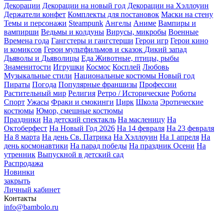
Декорации
Декорации на новый год
Декорации на Хэллоуин
Держатели конфет
Комплекты для постановок
Маски на стену
Темы и персонажи
Steampunk
Ангелы
Аниме
Вампиры и
вампирши
Ведьмы и колдуны
Вирусы, микробы
Военные
Времена года
Гангстеры и гангстерши
Герои игр
Герои кино
и комиксов
Герои мультфильмов и сказок
Дикий запад
Дьяволы и Дьяволицы
Еда
Животные, птицы, рыбы
Знаменитости
Игрушки
Космос
Косплей
Любовь
Музыкальные стили
Национальные костюмы
Новый год
Пираты
Погода
Популярные франшизы
Профессии
Растительный мир
Религия
Ретро / Исторические
Роботы
Спорт
Ужасы
Фраки и смокинги
Цирк
Школа
Эротические
костюмы
Юмор, смешные костюмы
Праздники
На детский спектакль
На масленицу
На
Октоберфест
На Новый Год 2026
На 14 февраля
На 23 февраля
На 8 марта
На день Св. Патрика
На Хэллоуин
На 1 апреля
На
день космонавтики
На парад победы
На праздник Осени
На
утренник
Выпускной в детский сад
Распродажа
Новинки
закрыть
Личный кабинет
Контакты
info@bambolo.ru