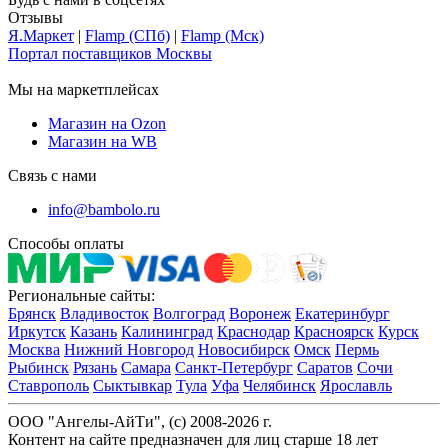
Отзывы
Я.Маркет
|
Flamp (СПб)
|
Flamp (Мск)
Портал поставщиков Москвы
Мы на маркетплейсах
Магазин на Ozon
Магазин на WB
Связь с нами
info@bambolo.ru
Способы оплаты
Региональные сайты:
Брянск
Владивосток
Волгоград
Воронеж
Екатеринбург
Иркутск
Казань
Калининград
Краснодар
Красноярск
Курск
Москва
Нижний Новгород
Новосибирск
Омск
Пермь
Рыбинск
Рязань
Самара
Санкт-Петербург
Саратов
Сочи
Ставрополь
Сыктывкар
Тула
Уфа
Челябинск
Ярославль
ООО "Ангелы-АйТи", (c) 2008-2026 г.
Контент на сайте предназначен для лиц старше 18 лет