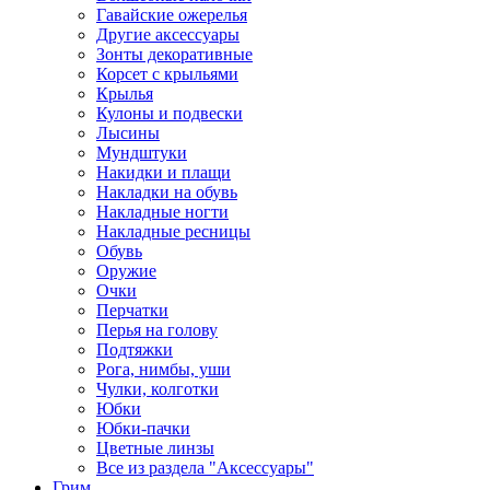
Гавайские ожерелья
Другие аксессуары
Зонты декоративные
Корсет с крыльями
Крылья
Кулоны и подвески
Лысины
Мундштуки
Накидки и плащи
Накладки на обувь
Накладные ногти
Накладные ресницы
Обувь
Оружие
Очки
Перчатки
Перья на голову
Подтяжки
Рога, нимбы, уши
Чулки, колготки
Юбки
Юбки-пачки
Цветные линзы
Все из раздела "Аксессуары"
Грим