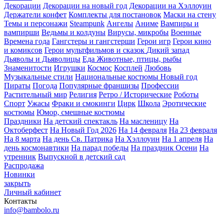
Декорации
Декорации на новый год
Декорации на Хэллоуин
Держатели конфет
Комплекты для постановок
Маски на стену
Темы и персонажи
Steampunk
Ангелы
Аниме
Вампиры и
вампирши
Ведьмы и колдуны
Вирусы, микробы
Военные
Времена года
Гангстеры и гангстерши
Герои игр
Герои кино
и комиксов
Герои мультфильмов и сказок
Дикий запад
Дьяволы и Дьяволицы
Еда
Животные, птицы, рыбы
Знаменитости
Игрушки
Космос
Косплей
Любовь
Музыкальные стили
Национальные костюмы
Новый год
Пираты
Погода
Популярные франшизы
Профессии
Растительный мир
Религия
Ретро / Исторические
Роботы
Спорт
Ужасы
Фраки и смокинги
Цирк
Школа
Эротические
костюмы
Юмор, смешные костюмы
Праздники
На детский спектакль
На масленицу
На
Октоберфест
На Новый Год 2026
На 14 февраля
На 23 февраля
На 8 марта
На день Св. Патрика
На Хэллоуин
На 1 апреля
На
день космонавтики
На парад победы
На праздник Осени
На
утренник
Выпускной в детский сад
Распродажа
Новинки
закрыть
Личный кабинет
Контакты
info@bambolo.ru