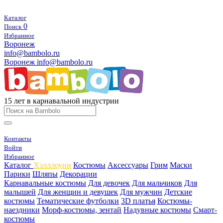
Каталог
0
Поиск
Избранное
Воронеж
info@bambolo.ru
Воронеж
info@bambolo.ru
15 лет в карнавальной индустрии
Контакты
Войти
Избранное
Каталог
Хэлллоуин
Костюмы
Аксессуары
Грим
Маски
Парики
Шляпы
Декорации
Карнавальные костюмы
Для девочек
Для мальчиков
Для
малышей
Для женщин и девушек
Для мужчин
Детские
костюмы
Тематические футболки
3D платья
Костюмы-
наездники
Морф-костюмы, зентай
Надувные костюмы
Смарт-
костюмы