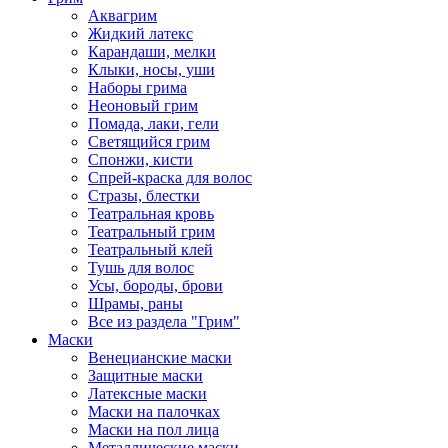
Аквагрим
Жидкий латекс
Карандаши, мелки
Клыки, носы, уши
Наборы грима
Неоновый грим
Помада, лаки, гели
Светящийся грим
Спонжи, кисти
Спрей-краска для волос
Стразы, блестки
Театральная кровь
Театральный грим
Театральный клей
Тушь для волос
Усы, бороды, брови
Шрамы, раны
Все из раздела "Грим"
Маски
Венецианские маски
Защитные маски
Латексные маски
Маски на палочках
Маски на пол лица
Металлические маски