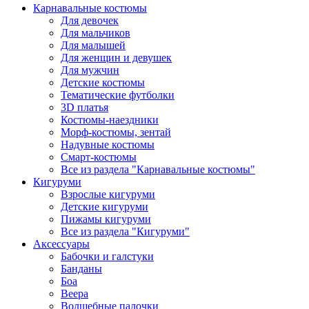
Карнавальные костюмы
Для девочек
Для мальчиков
Для малышей
Для женщин и девушек
Для мужчин
Детские костюмы
Тематические футболки
3D платья
Костюмы-наездники
Морф-костюмы, зентай
Надувные костюмы
Смарт-костюмы
Все из раздела "Карнавальные костюмы"
Кигуруми
Взрослые кигуруми
Детские кигуруми
Пижамы кигуруми
Все из раздела "Кигуруми"
Аксессуары
Бабочки и галстуки
Банданы
Боа
Веера
Волшебные палочки