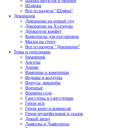
Шапки фруктов и овощей
Шляпки
Все из раздела "Шляпы"
Декорации
Декорации на новый год
Декорации на Хэллоуин
Держатели конфет
Комплекты для постановок
Маски на стену
Все из раздела "Декорации"
Темы и персонажи
Steampunk
Ангелы
Аниме
Вампиры и вампирши
Ведьмы и колдуны
Вирусы, микробы
Военные
Времена года
Гангстеры и гангстерши
Герои игр
Герои кино и комиксов
Герои мультфильмов и сказок
Дикий запад
Дьяволы и Дьяволицы