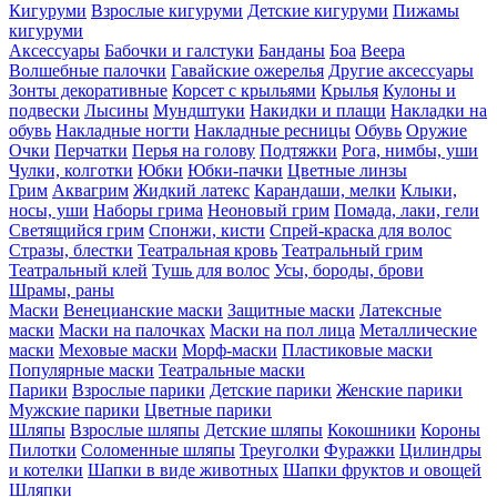
Кигуруми
Взрослые кигуруми
Детские кигуруми
Пижамы
кигуруми
Аксессуары
Бабочки и галстуки
Банданы
Боа
Веера
Волшебные палочки
Гавайские ожерелья
Другие аксессуары
Зонты декоративные
Корсет с крыльями
Крылья
Кулоны и
подвески
Лысины
Мундштуки
Накидки и плащи
Накладки на
обувь
Накладные ногти
Накладные ресницы
Обувь
Оружие
Очки
Перчатки
Перья на голову
Подтяжки
Рога, нимбы, уши
Чулки, колготки
Юбки
Юбки-пачки
Цветные линзы
Грим
Аквагрим
Жидкий латекс
Карандаши, мелки
Клыки,
носы, уши
Наборы грима
Неоновый грим
Помада, лаки, гели
Светящийся грим
Спонжи, кисти
Спрей-краска для волос
Стразы, блестки
Театральная кровь
Театральный грим
Театральный клей
Тушь для волос
Усы, бороды, брови
Шрамы, раны
Маски
Венецианские маски
Защитные маски
Латексные
маски
Маски на палочках
Маски на пол лица
Металлические
маски
Меховые маски
Морф-маски
Пластиковые маски
Популярные маски
Театральные маски
Парики
Взрослые парики
Детские парики
Женские парики
Мужские парики
Цветные парики
Шляпы
Взрослые шляпы
Детские шляпы
Кокошники
Короны
Пилотки
Соломенные шляпы
Треуголки
Фуражки
Цилиндры
и котелки
Шапки в виде животных
Шапки фруктов и овощей
Шляпки