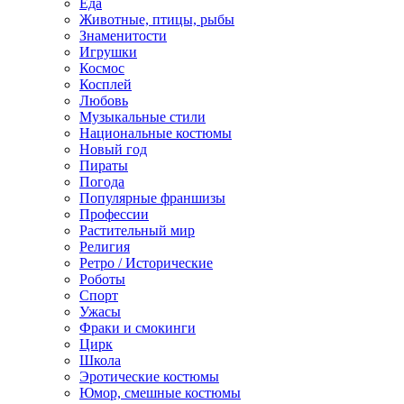
Еда
Животные, птицы, рыбы
Знаменитости
Игрушки
Космос
Косплей
Любовь
Музыкальные стили
Национальные костюмы
Новый год
Пираты
Погода
Популярные франшизы
Профессии
Растительный мир
Религия
Ретро / Исторические
Роботы
Спорт
Ужасы
Фраки и смокинги
Цирк
Школа
Эротические костюмы
Юмор, смешные костюмы