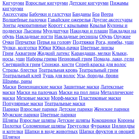
Кигуруми
Взрослые кигуруми
Детские кигуруми
Пижамы
кигуруми
Аксессуары
Бабочки и галстуки
Банданы
Боа
Веера
Волшебные палочки
Гавайские ожерелья
Другие аксессуары
Зонты декоративные
Корсет с крыльями
Крылья
Кулоны и
подвески
Лысины
Мундштуки
Накидки и плащи
Накладки на
обувь
Накладные ногти
Накладные ресницы
Обувь
Оружие
Очки
Перчатки
Перья на голову
Подтяжки
Рога, нимбы, уши
Чулки, колготки
Юбки
Юбки-пачки
Цветные линзы
Грим
Аквагрим
Жидкий латекс
Карандаши, мелки
Клыки,
носы, уши
Наборы грима
Неоновый грим
Помада, лаки, гели
Светящийся грим
Спонжи, кисти
Спрей-краска для волос
Стразы, блестки
Театральная кровь
Театральный грим
Театральный клей
Тушь для волос
Усы, бороды, брови
Шрамы, раны
Маски
Венецианские маски
Защитные маски
Латексные
маски
Маски на палочках
Маски на пол лица
Металлические
маски
Меховые маски
Морф-маски
Пластиковые маски
Популярные маски
Театральные маски
Парики
Взрослые парики
Детские парики
Женские парики
Мужские парики
Цветные парики
Шляпы
Взрослые шляпы
Детские шляпы
Кокошники
Короны
Пилотки
Соломенные шляпы
Треуголки
Фуражки
Цилиндры
и котелки
Шапки в виде животных
Шапки фруктов и овощей
Шляпки