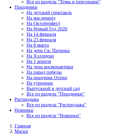
Все из раздела "Темы и персонажи"
Праздники
На детский спектакль
На масленицу
На Октоберфест
На Новый Год 2026
На 14 февраля
На 23 февраля
На 8 марта
На день Св. Патрика
На Хэллоуин
На 1 апреля
На день космонавтики
На парад победы
На праздник Осени
На утренник
Выпускной в детский сад
Все из раздела "Праздники"
Распродажа
Все из раздела "Распродажа"
Новинки
Все из раздела "Новинки"
Главная
Маски