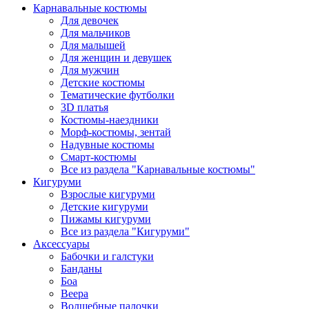
Карнавальные костюмы
Для девочек
Для мальчиков
Для малышей
Для женщин и девушек
Для мужчин
Детские костюмы
Тематические футболки
3D платья
Костюмы-наездники
Морф-костюмы, зентай
Надувные костюмы
Смарт-костюмы
Все из раздела "Карнавальные костюмы"
Кигуруми
Взрослые кигуруми
Детские кигуруми
Пижамы кигуруми
Все из раздела "Кигуруми"
Аксессуары
Бабочки и галстуки
Банданы
Боа
Веера
Волшебные палочки