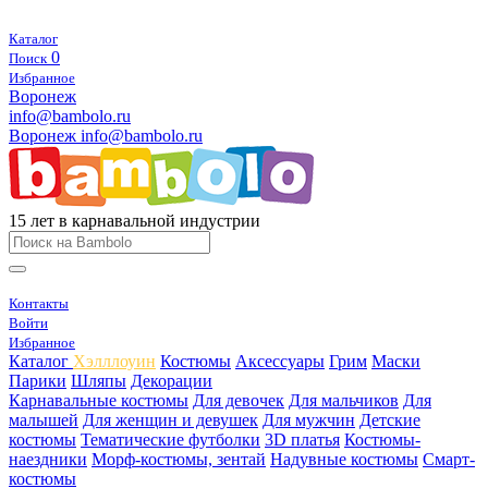
Каталог
0
Поиск
Избранное
Воронеж
info@bambolo.ru
Воронеж
info@bambolo.ru
15 лет в карнавальной индустрии
Контакты
Войти
Избранное
Каталог
Хэлллоуин
Костюмы
Аксессуары
Грим
Маски
Парики
Шляпы
Декорации
Карнавальные костюмы
Для девочек
Для мальчиков
Для
малышей
Для женщин и девушек
Для мужчин
Детские
костюмы
Тематические футболки
3D платья
Костюмы-
наездники
Морф-костюмы, зентай
Надувные костюмы
Смарт-
костюмы