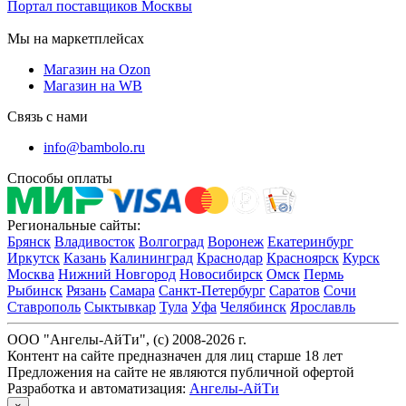
Портал поставщиков Москвы
Мы на маркетплейсах
Магазин на Ozon
Магазин на WB
Связь с нами
info@bambolo.ru
Способы оплаты
Региональные сайты:
Брянск
Владивосток
Волгоград
Воронеж
Екатеринбург
Иркутск
Казань
Калининград
Краснодар
Красноярск
Курск
Москва
Нижний Новгород
Новосибирск
Омск
Пермь
Рыбинск
Рязань
Самара
Санкт-Петербург
Саратов
Сочи
Ставрополь
Сыктывкар
Тула
Уфа
Челябинск
Ярославль
ООО "Ангелы-АйТи", (c) 2008-2026 г.
Контент на сайте предназначен для лиц старше 18 лет
Предложения на сайте не являются публичной офертой
Разработка и автоматизация:
Ангелы-АйТи