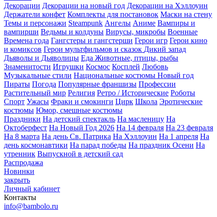
Декорации
Декорации на новый год
Декорации на Хэллоуин
Держатели конфет
Комплекты для постановок
Маски на стену
Темы и персонажи
Steampunk
Ангелы
Аниме
Вампиры и
вампирши
Ведьмы и колдуны
Вирусы, микробы
Военные
Времена года
Гангстеры и гангстерши
Герои игр
Герои кино
и комиксов
Герои мультфильмов и сказок
Дикий запад
Дьяволы и Дьяволицы
Еда
Животные, птицы, рыбы
Знаменитости
Игрушки
Космос
Косплей
Любовь
Музыкальные стили
Национальные костюмы
Новый год
Пираты
Погода
Популярные франшизы
Профессии
Растительный мир
Религия
Ретро / Исторические
Роботы
Спорт
Ужасы
Фраки и смокинги
Цирк
Школа
Эротические
костюмы
Юмор, смешные костюмы
Праздники
На детский спектакль
На масленицу
На
Октоберфест
На Новый Год 2026
На 14 февраля
На 23 февраля
На 8 марта
На день Св. Патрика
На Хэллоуин
На 1 апреля
На
день космонавтики
На парад победы
На праздник Осени
На
утренник
Выпускной в детский сад
Распродажа
Новинки
закрыть
Личный кабинет
Контакты
info@bambolo.ru