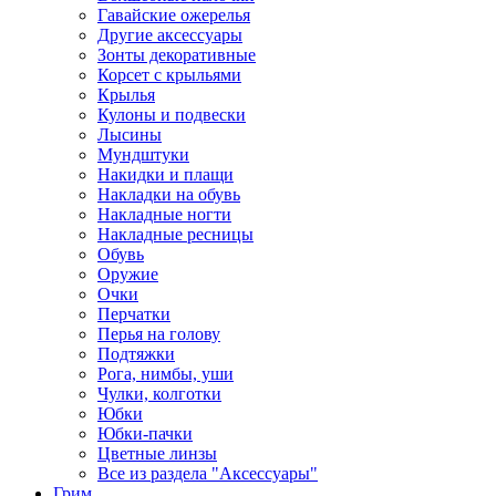
Гавайские ожерелья
Другие аксессуары
Зонты декоративные
Корсет с крыльями
Крылья
Кулоны и подвески
Лысины
Мундштуки
Накидки и плащи
Накладки на обувь
Накладные ногти
Накладные ресницы
Обувь
Оружие
Очки
Перчатки
Перья на голову
Подтяжки
Рога, нимбы, уши
Чулки, колготки
Юбки
Юбки-пачки
Цветные линзы
Все из раздела "Аксессуары"
Грим