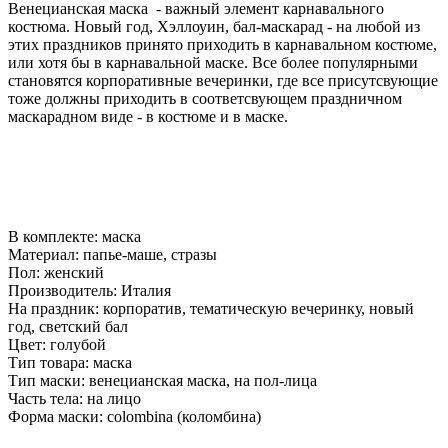
Венецианская маска - важный элемент карнавального
костюма. Новый год, Хэллоуин, бал-маскарад - на любой из
этих праздников принято приходить в карнавальном костюме,
или хотя бы в карнавальной маске. Все более популярными
становятся корпоративные вечеринки, где все присутсвующие
тоже должны приходить в соответсвующем праздничном
маскарадном виде - в костюме и в маске.
В комплекте:
маска
Материал:
папье-маше, стразы
Пол:
женский
Производитель:
Италия
На праздник:
корпоратив, тематическую вечеринку, новый
год, светский бал
Цвет:
голубой
Тип товара:
маска
Тип маски:
венецианская маска, на пол-лица
Часть тела:
на лицо
Форма маски:
colombina (коломбина)