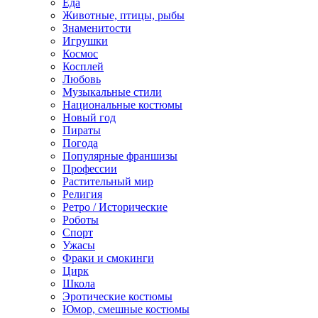
Еда
Животные, птицы, рыбы
Знаменитости
Игрушки
Космос
Косплей
Любовь
Музыкальные стили
Национальные костюмы
Новый год
Пираты
Погода
Популярные франшизы
Профессии
Растительный мир
Религия
Ретро / Исторические
Роботы
Спорт
Ужасы
Фраки и смокинги
Цирк
Школа
Эротические костюмы
Юмор, смешные костюмы