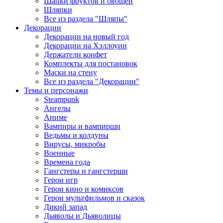
Шапки фруктов и овощей
Шляпки
Все из раздела "Шляпы"
Декорации
Декорации на новый год
Декорации на Хэллоуин
Держатели конфет
Комплекты для постановок
Маски на стену
Все из раздела "Декорации"
Темы и персонажи
Steampunk
Ангелы
Аниме
Вампиры и вампирши
Ведьмы и колдуны
Вирусы, микробы
Военные
Времена года
Гангстеры и гангстерши
Герои игр
Герои кино и комиксов
Герои мультфильмов и сказок
Дикий запад
Дьяволы и Дьяволицы