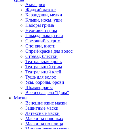
Аквагрим
Жидкий латекс
Карандаши, мелки
Клыки, носы, уши
Наборы грима
Неоновый грим
Помада, лаки, гели
Светящийся грим
Спонжи, кисти
Спрей-краска для волос
Стразы, блестки
Театральная кровь
Театральный грим
Театральный клей
Тушь для волос
Усы, бороды, брови
Шрамы, раны
Все из раздела "Грим"
Маски
Венецианские маски
Защитные маски
Латексные маски
Маски на палочках
Маски на пол лица
Металлические маски