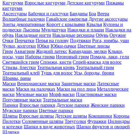
Кигуруми
Взрослые кигуруми
Детские кигуруми
Пижамы
кигуруми
Аксессуары
Бабочки и галстуки
Банданы
Боа
Веера
Волшебные палочки
Гавайские ожерелья
Другие аксессуары
Зонты декоративные
Корсет с крыльями
Крылья
Кулоны и
подвески
Лысины
Мундштуки
Накидки и плащи
Накладки на
обувь
Накладные ногти
Накладные ресницы
Обувь
Оружие
Очки
Перчатки
Перья на голову
Подтяжки
Рога, нимбы, уши
Чулки, колготки
Юбки
Юбки-пачки
Цветные линзы
Грим
Аквагрим
Жидкий латекс
Карандаши, мелки
Клыки,
носы, уши
Наборы грима
Неоновый грим
Помада, лаки, гели
Светящийся грим
Спонжи, кисти
Спрей-краска для волос
Стразы, блестки
Театральная кровь
Театральный грим
Театральный клей
Тушь для волос
Усы, бороды, брови
Шрамы, раны
Маски
Венецианские маски
Защитные маски
Латексные
маски
Маски на палочках
Маски на пол лица
Металлические
маски
Меховые маски
Морф-маски
Пластиковые маски
Популярные маски
Театральные маски
Парики
Взрослые парики
Детские парики
Женские парики
Мужские парики
Цветные парики
Шляпы
Взрослые шляпы
Детские шляпы
Кокошники
Короны
Пилотки
Соломенные шляпы
Треуголки
Фуражки
Цилиндры
и котелки
Шапки в виде животных
Шапки фруктов и овощей
Шляпки