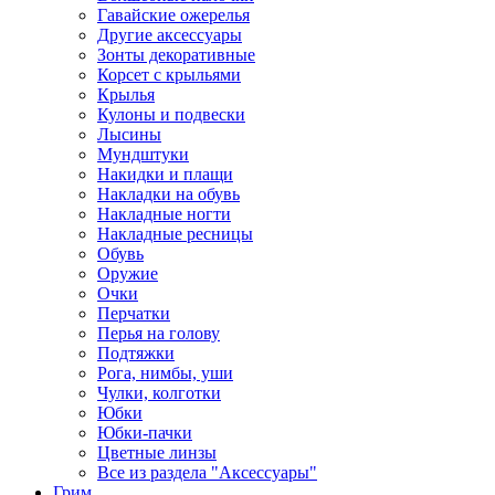
Гавайские ожерелья
Другие аксессуары
Зонты декоративные
Корсет с крыльями
Крылья
Кулоны и подвески
Лысины
Мундштуки
Накидки и плащи
Накладки на обувь
Накладные ногти
Накладные ресницы
Обувь
Оружие
Очки
Перчатки
Перья на голову
Подтяжки
Рога, нимбы, уши
Чулки, колготки
Юбки
Юбки-пачки
Цветные линзы
Все из раздела "Аксессуары"
Грим