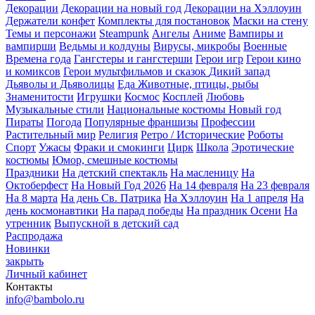
Декорации
Декорации на новый год
Декорации на Хэллоуин
Держатели конфет
Комплекты для постановок
Маски на стену
Темы и персонажи
Steampunk
Ангелы
Аниме
Вампиры и
вампирши
Ведьмы и колдуны
Вирусы, микробы
Военные
Времена года
Гангстеры и гангстерши
Герои игр
Герои кино
и комиксов
Герои мультфильмов и сказок
Дикий запад
Дьяволы и Дьяволицы
Еда
Животные, птицы, рыбы
Знаменитости
Игрушки
Космос
Косплей
Любовь
Музыкальные стили
Национальные костюмы
Новый год
Пираты
Погода
Популярные франшизы
Профессии
Растительный мир
Религия
Ретро / Исторические
Роботы
Спорт
Ужасы
Фраки и смокинги
Цирк
Школа
Эротические
костюмы
Юмор, смешные костюмы
Праздники
На детский спектакль
На масленицу
На
Октоберфест
На Новый Год 2026
На 14 февраля
На 23 февраля
На 8 марта
На день Св. Патрика
На Хэллоуин
На 1 апреля
На
день космонавтики
На парад победы
На праздник Осени
На
утренник
Выпускной в детский сад
Распродажа
Новинки
закрыть
Личный кабинет
Контакты
info@bambolo.ru