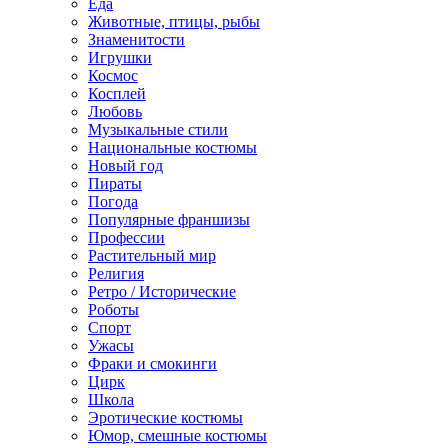
Еда
Животные, птицы, рыбы
Знаменитости
Игрушки
Космос
Косплей
Любовь
Музыкальные стили
Национальные костюмы
Новый год
Пираты
Погода
Популярные франшизы
Профессии
Растительный мир
Религия
Ретро / Исторические
Роботы
Спорт
Ужасы
Фраки и смокинги
Цирк
Школа
Эротические костюмы
Юмор, смешные костюмы