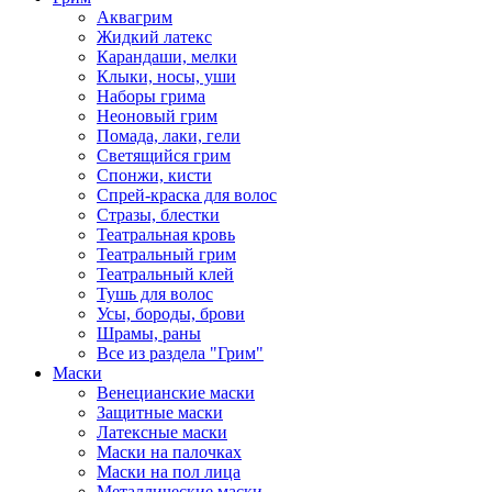
Аквагрим
Жидкий латекс
Карандаши, мелки
Клыки, носы, уши
Наборы грима
Неоновый грим
Помада, лаки, гели
Светящийся грим
Спонжи, кисти
Спрей-краска для волос
Стразы, блестки
Театральная кровь
Театральный грим
Театральный клей
Тушь для волос
Усы, бороды, брови
Шрамы, раны
Все из раздела "Грим"
Маски
Венецианские маски
Защитные маски
Латексные маски
Маски на палочках
Маски на пол лица
Металлические маски