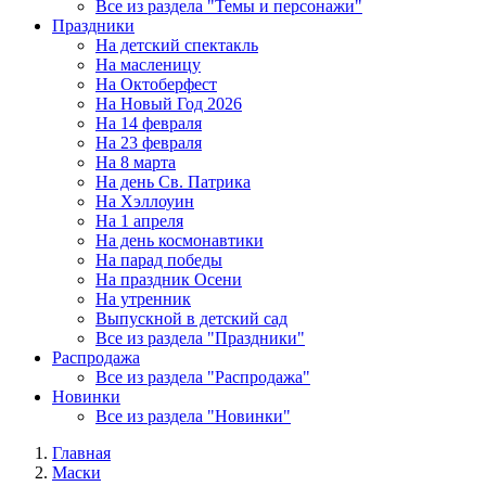
Все из раздела "Темы и персонажи"
Праздники
На детский спектакль
На масленицу
На Октоберфест
На Новый Год 2026
На 14 февраля
На 23 февраля
На 8 марта
На день Св. Патрика
На Хэллоуин
На 1 апреля
На день космонавтики
На парад победы
На праздник Осени
На утренник
Выпускной в детский сад
Все из раздела "Праздники"
Распродажа
Все из раздела "Распродажа"
Новинки
Все из раздела "Новинки"
Главная
Маски