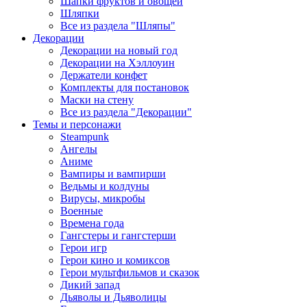
Шапки фруктов и овощей
Шляпки
Все из раздела "Шляпы"
Декорации
Декорации на новый год
Декорации на Хэллоуин
Держатели конфет
Комплекты для постановок
Маски на стену
Все из раздела "Декорации"
Темы и персонажи
Steampunk
Ангелы
Аниме
Вампиры и вампирши
Ведьмы и колдуны
Вирусы, микробы
Военные
Времена года
Гангстеры и гангстерши
Герои игр
Герои кино и комиксов
Герои мультфильмов и сказок
Дикий запад
Дьяволы и Дьяволицы