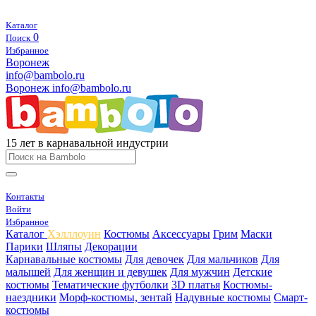
Каталог
0
Поиск
Избранное
Воронеж
info@bambolo.ru
Воронеж
info@bambolo.ru
15 лет в карнавальной индустрии
Контакты
Войти
Избранное
Каталог
Хэлллоуин
Костюмы
Аксессуары
Грим
Маски
Парики
Шляпы
Декорации
Карнавальные костюмы
Для девочек
Для мальчиков
Для
малышей
Для женщин и девушек
Для мужчин
Детские
костюмы
Тематические футболки
3D платья
Костюмы-
наездники
Морф-костюмы, зентай
Надувные костюмы
Смарт-
костюмы