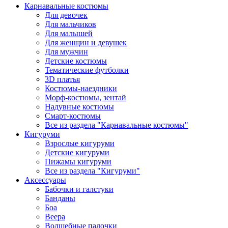
Карнавальные костюмы
Для девочек
Для мальчиков
Для малышей
Для женщин и девушек
Для мужчин
Детские костюмы
Тематические футболки
3D платья
Костюмы-наездники
Морф-костюмы, зентай
Надувные костюмы
Смарт-костюмы
Все из раздела "Карнавальные костюмы"
Кигуруми
Взрослые кигуруми
Детские кигуруми
Пижамы кигуруми
Все из раздела "Кигуруми"
Аксессуары
Бабочки и галстуки
Банданы
Боа
Веера
Волшебные палочки