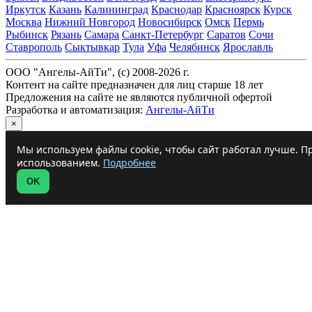
Иркутск
Казань
Калининград
Краснодар
Красноярск
Курск
Москва
Нижний Новгород
Новосибирск
Омск
Пермь
Рыбинск
Рязань
Самара
Санкт-Петербург
Саратов
Сочи
Ставрополь
Сыктывкар
Тула
Уфа
Челябинск
Ярославль
ООО "Ангелы-АйТи", (c) 2008-2026 г.
Контент на сайте предназначен для лиц старше 18 лет
Предложения на сайте не являются публичной офертой
Разработка и автоматизация:
Ангелы-АйТи
×
Мы используем файлы cookie, чтобы сайт работал лучше. Пр
использованием.
Подробнее
OK