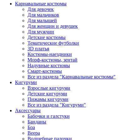
Карнавальные костюмы
Для девочек
Для мальчиков
Для малышей
Для женщин и девушек
Для мужчин
Детские костюмы
Тематические футболки
3D платья
Костюмы-наездники
Морф-костюмы, зентай
Надувные костюмы
Смарт-костюмы
Все из раздела "Карнавальные костюмы"
Кигуруми
Взрослые кигуруми
Детские кигуруми
Пижамы кигуруми
Все из раздела "Кигуруми"
Аксессуары
Бабочки и галстуки
Банданы
Боа
Веера
Волшебные палочки