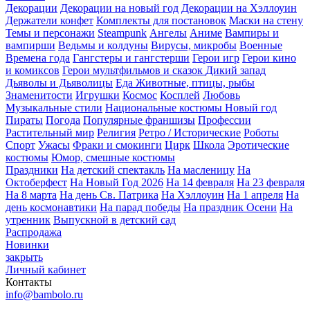
Декорации
Декорации на новый год
Декорации на Хэллоуин
Держатели конфет
Комплекты для постановок
Маски на стену
Темы и персонажи
Steampunk
Ангелы
Аниме
Вампиры и
вампирши
Ведьмы и колдуны
Вирусы, микробы
Военные
Времена года
Гангстеры и гангстерши
Герои игр
Герои кино
и комиксов
Герои мультфильмов и сказок
Дикий запад
Дьяволы и Дьяволицы
Еда
Животные, птицы, рыбы
Знаменитости
Игрушки
Космос
Косплей
Любовь
Музыкальные стили
Национальные костюмы
Новый год
Пираты
Погода
Популярные франшизы
Профессии
Растительный мир
Религия
Ретро / Исторические
Роботы
Спорт
Ужасы
Фраки и смокинги
Цирк
Школа
Эротические
костюмы
Юмор, смешные костюмы
Праздники
На детский спектакль
На масленицу
На
Октоберфест
На Новый Год 2026
На 14 февраля
На 23 февраля
На 8 марта
На день Св. Патрика
На Хэллоуин
На 1 апреля
На
день космонавтики
На парад победы
На праздник Осени
На
утренник
Выпускной в детский сад
Распродажа
Новинки
закрыть
Личный кабинет
Контакты
info@bambolo.ru