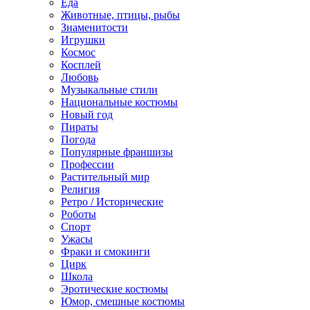
Еда
Животные, птицы, рыбы
Знаменитости
Игрушки
Космос
Косплей
Любовь
Музыкальные стили
Национальные костюмы
Новый год
Пираты
Погода
Популярные франшизы
Профессии
Растительный мир
Религия
Ретро / Исторические
Роботы
Спорт
Ужасы
Фраки и смокинги
Цирк
Школа
Эротические костюмы
Юмор, смешные костюмы