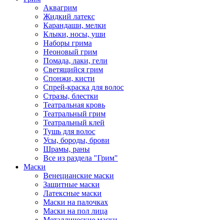
Аквагрим
Жидкий латекс
Карандаши, мелки
Клыки, носы, уши
Наборы грима
Неоновый грим
Помада, лаки, гели
Светящийся грим
Спонжи, кисти
Спрей-краска для волос
Стразы, блестки
Театральная кровь
Театральный грим
Театральный клей
Тушь для волос
Усы, бороды, брови
Шрамы, раны
Все из раздела "Грим"
Маски
Венецианские маски
Защитные маски
Латексные маски
Маски на палочках
Маски на пол лица
Металлические маски