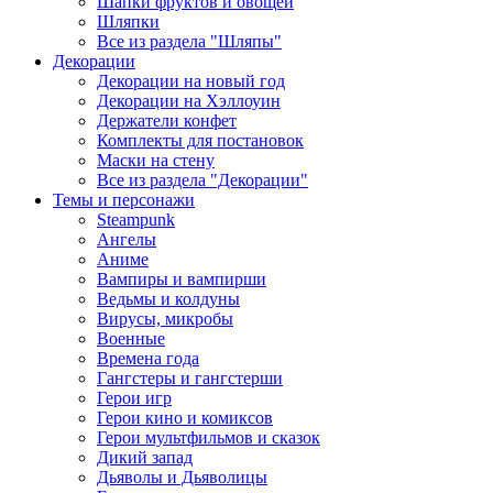
Шапки фруктов и овощей
Шляпки
Все из раздела "Шляпы"
Декорации
Декорации на новый год
Декорации на Хэллоуин
Держатели конфет
Комплекты для постановок
Маски на стену
Все из раздела "Декорации"
Темы и персонажи
Steampunk
Ангелы
Аниме
Вампиры и вампирши
Ведьмы и колдуны
Вирусы, микробы
Военные
Времена года
Гангстеры и гангстерши
Герои игр
Герои кино и комиксов
Герои мультфильмов и сказок
Дикий запад
Дьяволы и Дьяволицы