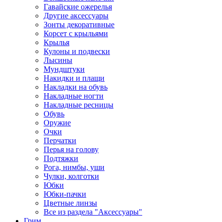
Гавайские ожерелья
Другие аксессуары
Зонты декоративные
Корсет с крыльями
Крылья
Кулоны и подвески
Лысины
Мундштуки
Накидки и плащи
Накладки на обувь
Накладные ногти
Накладные ресницы
Обувь
Оружие
Очки
Перчатки
Перья на голову
Подтяжки
Рога, нимбы, уши
Чулки, колготки
Юбки
Юбки-пачки
Цветные линзы
Все из раздела "Аксессуары"
Грим