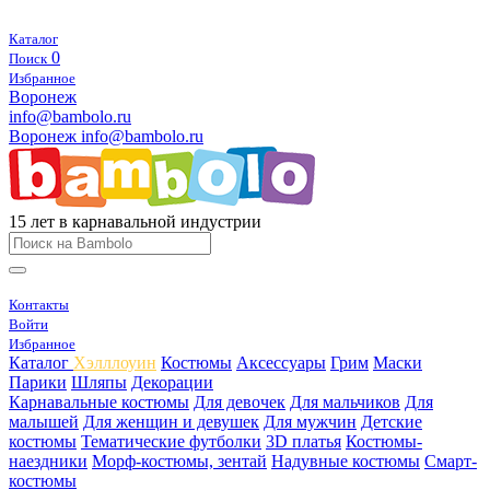
Каталог
0
Поиск
Избранное
Воронеж
info@bambolo.ru
Воронеж
info@bambolo.ru
15 лет в карнавальной индустрии
Контакты
Войти
Избранное
Каталог
Хэлллоуин
Костюмы
Аксессуары
Грим
Маски
Парики
Шляпы
Декорации
Карнавальные костюмы
Для девочек
Для мальчиков
Для
малышей
Для женщин и девушек
Для мужчин
Детские
костюмы
Тематические футболки
3D платья
Костюмы-
наездники
Морф-костюмы, зентай
Надувные костюмы
Смарт-
костюмы