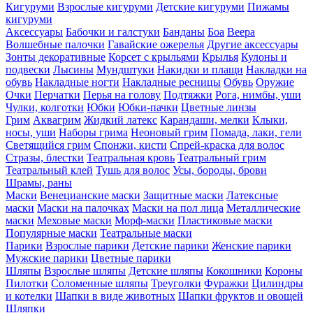
Кигуруми
Взрослые кигуруми
Детские кигуруми
Пижамы
кигуруми
Аксессуары
Бабочки и галстуки
Банданы
Боа
Веера
Волшебные палочки
Гавайские ожерелья
Другие аксессуары
Зонты декоративные
Корсет с крыльями
Крылья
Кулоны и
подвески
Лысины
Мундштуки
Накидки и плащи
Накладки на
обувь
Накладные ногти
Накладные ресницы
Обувь
Оружие
Очки
Перчатки
Перья на голову
Подтяжки
Рога, нимбы, уши
Чулки, колготки
Юбки
Юбки-пачки
Цветные линзы
Грим
Аквагрим
Жидкий латекс
Карандаши, мелки
Клыки,
носы, уши
Наборы грима
Неоновый грим
Помада, лаки, гели
Светящийся грим
Спонжи, кисти
Спрей-краска для волос
Стразы, блестки
Театральная кровь
Театральный грим
Театральный клей
Тушь для волос
Усы, бороды, брови
Шрамы, раны
Маски
Венецианские маски
Защитные маски
Латексные
маски
Маски на палочках
Маски на пол лица
Металлические
маски
Меховые маски
Морф-маски
Пластиковые маски
Популярные маски
Театральные маски
Парики
Взрослые парики
Детские парики
Женские парики
Мужские парики
Цветные парики
Шляпы
Взрослые шляпы
Детские шляпы
Кокошники
Короны
Пилотки
Соломенные шляпы
Треуголки
Фуражки
Цилиндры
и котелки
Шапки в виде животных
Шапки фруктов и овощей
Шляпки