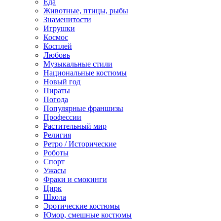
Еда
Животные, птицы, рыбы
Знаменитости
Игрушки
Космос
Косплей
Любовь
Музыкальные стили
Национальные костюмы
Новый год
Пираты
Погода
Популярные франшизы
Профессии
Растительный мир
Религия
Ретро / Исторические
Роботы
Спорт
Ужасы
Фраки и смокинги
Цирк
Школа
Эротические костюмы
Юмор, смешные костюмы