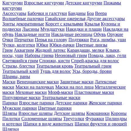
Кигуруми
Взрослые кигуруми
Детские кигуруми
Пижамы
кигуруми
Аксессуары
Бабочки и галстуки
Банданы
Боа
Веера
Волшебные палочки
Гавайские ожерелья
Другие аксессуары
Зонты декоративные
Корсет с крыльями
Крылья
Кулоны и
подвески
Лысины
Мундштуки
Накидки и плащи
Накладки на
обувь
Накладные ногти
Накладные ресницы
Обувь
Оружие
Очки
Перчатки
Перья на голову
Подтяжки
Рога, нимбы, уши
Чулки, колготки
Юбки
Юбки-пачки
Цветные линзы
Грим
Аквагрим
Жидкий латекс
Карандаши, мелки
Клыки,
носы, уши
Наборы грима
Неоновый грим
Помада, лаки, гели
Светящийся грим
Спонжи, кисти
Спрей-краска для волос
Стразы, блестки
Театральная кровь
Театральный грим
Театральный клей
Тушь для волос
Усы, бороды, брови
Шрамы, раны
Маски
Венецианские маски
Защитные маски
Латексные
маски
Маски на палочках
Маски на пол лица
Металлические
маски
Меховые маски
Морф-маски
Пластиковые маски
Популярные маски
Театральные маски
Парики
Взрослые парики
Детские парики
Женские парики
Мужские парики
Цветные парики
Шляпы
Взрослые шляпы
Детские шляпы
Кокошники
Короны
Пилотки
Соломенные шляпы
Треуголки
Фуражки
Цилиндры
и котелки
Шапки в виде животных
Шапки фруктов и овощей
Шляпки