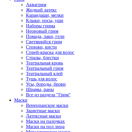
Аквагрим
Жидкий латекс
Карандаши, мелки
Клыки, носы, уши
Наборы грима
Неоновый грим
Помада, лаки, гели
Светящийся грим
Спонжи, кисти
Спрей-краска для волос
Стразы, блестки
Театральная кровь
Театральный грим
Театральный клей
Тушь для волос
Усы, бороды, брови
Шрамы, раны
Все из раздела "Грим"
Маски
Венецианские маски
Защитные маски
Латексные маски
Маски на палочках
Маски на пол лица
Металлические маски