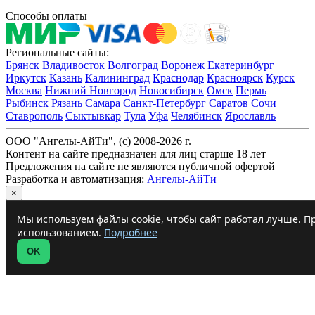
Способы оплаты
Региональные сайты:
Брянск
Владивосток
Волгоград
Воронеж
Екатеринбург
Иркутск
Казань
Калининград
Краснодар
Красноярск
Курск
Москва
Нижний Новгород
Новосибирск
Омск
Пермь
Рыбинск
Рязань
Самара
Санкт-Петербург
Саратов
Сочи
Ставрополь
Сыктывкар
Тула
Уфа
Челябинск
Ярославль
ООО "Ангелы-АйТи", (c) 2008-2026 г.
Контент на сайте предназначен для лиц старше 18 лет
Предложения на сайте не являются публичной офертой
Разработка и автоматизация:
Ангелы-АйТи
×
Мы используем файлы cookie, чтобы сайт работал лучше. Пр
использованием.
Подробнее
OK