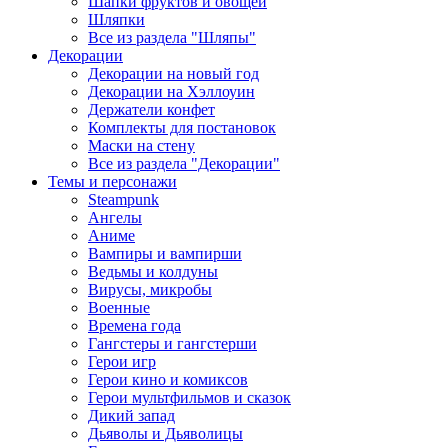
Шапки фруктов и овощей
Шляпки
Все из раздела "Шляпы"
Декорации
Декорации на новый год
Декорации на Хэллоуин
Держатели конфет
Комплекты для постановок
Маски на стену
Все из раздела "Декорации"
Темы и персонажи
Steampunk
Ангелы
Аниме
Вампиры и вампирши
Ведьмы и колдуны
Вирусы, микробы
Военные
Времена года
Гангстеры и гангстерши
Герои игр
Герои кино и комиксов
Герои мультфильмов и сказок
Дикий запад
Дьяволы и Дьяволицы