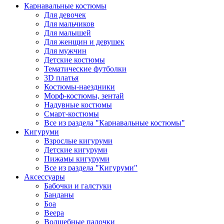
Карнавальные костюмы
Для девочек
Для мальчиков
Для малышей
Для женщин и девушек
Для мужчин
Детские костюмы
Тематические футболки
3D платья
Костюмы-наездники
Морф-костюмы, зентай
Надувные костюмы
Смарт-костюмы
Все из раздела "Карнавальные костюмы"
Кигуруми
Взрослые кигуруми
Детские кигуруми
Пижамы кигуруми
Все из раздела "Кигуруми"
Аксессуары
Бабочки и галстуки
Банданы
Боа
Веера
Волшебные палочки