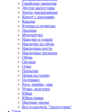
Гавайские ожерелья
Другие аксессуары
Зонты декоративные
Корсет с крыльями
Крылья
Кулоны и подвески
Лысины
Мундштуки
Накидки и плащи
Накладки на обувь
Накладные ногти
Накладные ресницы
Обувь
Оружие
Очки
Перчатки
Перья на голову
Подтяжки
Рога, нимбы, уши
Чулки, колготки
Юбки
Юбки-пачки
Цветные линзы
Все из раздела "Аксессуары"
Грим