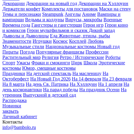
Декорации
Декорации на новый год
Декорации на Хэллоуин
Держатели конфет
Комплекты для постановок
Маски на стену
Темы и персонажи
Steampunk
Ангелы
Аниме
Вампиры и
вампирши
Ведьмы и колдуны
Вирусы, микробы
Военные
Времена года
Гангстеры и гангстерши
Герои игр
Герои кино
и комиксов
Герои мультфильмов и сказок
Дикий запад
Дьяволы и Дьяволицы
Еда
Животные, птицы, рыбы
Знаменитости
Игрушки
Космос
Косплей
Любовь
Музыкальные стили
Национальные костюмы
Новый год
Пираты
Погода
Популярные франшизы
Профессии
Растительный мир
Религия
Ретро / Исторические
Роботы
Спорт
Ужасы
Фраки и смокинги
Цирк
Школа
Эротические
костюмы
Юмор, смешные костюмы
Праздники
На детский спектакль
На масленицу
На
Октоберфест
На Новый Год 2026
На 14 февраля
На 23 февраля
На 8 марта
На день Св. Патрика
На Хэллоуин
На 1 апреля
На
день космонавтики
На парад победы
На праздник Осени
На
утренник
Выпускной в детский сад
Распродажа
Новинки
закрыть
Личный кабинет
Контакты
info@bambolo.ru