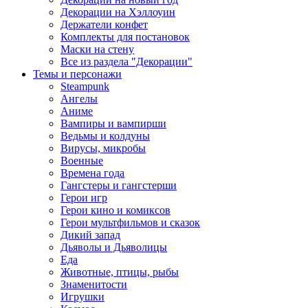
Декорации на Хэллоуин
Держатели конфет
Комплекты для постановок
Маски на стену
Все из раздела "Декорации"
Темы и персонажи
Steampunk
Ангелы
Аниме
Вампиры и вампирши
Ведьмы и колдуны
Вирусы, микробы
Военные
Времена года
Гангстеры и гангстерши
Герои игр
Герои кино и комиксов
Герои мультфильмов и сказок
Дикий запад
Дьяволы и Дьяволицы
Еда
Животные, птицы, рыбы
Знаменитости
Игрушки