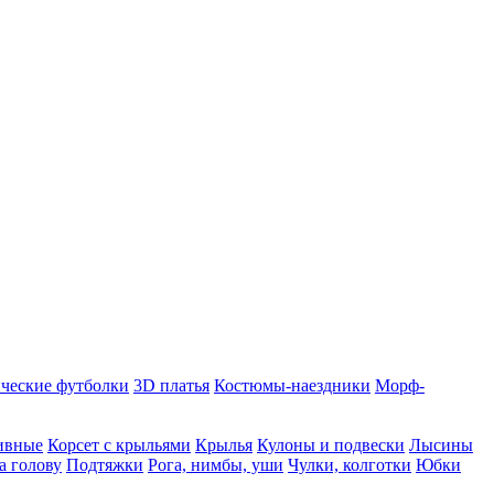
ческие футболки
3D платья
Костюмы-наездники
Морф-
ивные
Корсет с крыльями
Крылья
Кулоны и подвески
Лысины
а голову
Подтяжки
Рога, нимбы, уши
Чулки, колготки
Юбки