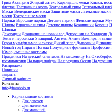
Грим
Аквагрим
Жидкий латекс
Карандаши, мелки
Клыки, нос
блестки
Театральная кровь
Театральный грим
Театральный кле
Маски
Венецианские маски
Защитные маски
Латексные маски
маски
Театральные маски
Парики
Взрослые парики
Детские парики
Женские парики
Муж
Шляпы
Взрослые шляпы
Детские шляпы
Кокошники
Короны
П
Шляпки
Декорации
Декорации на новый год
Декорации на Хэллоуин
Д
Темы и персонажи
Steampunk
Ангелы
Аниме
Вампиры и вамп
Герои мультфильмов и сказок
Дикий запад
Дьяволы и Дьяволи
Новый год
Пираты
Погода
Популярные франшизы
Профессии
Юмор, смешные костюмы
Праздники
На детский спектакль
На масленицу
На Октоберфес
космонавтики
На парад победы
На праздник Осени
На утренн
Распродажа
Новинки
закрыть
Личный кабинет
Контакты
info@bambolo.ru
Карнавальные костюмы
Для девочек
Для мальчиков
Для малышей