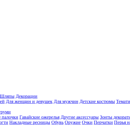
Шляпы
Декорации
ей
Для женщин и девушек
Для мужчин
Детские костюмы
Темати
уруми
 палочки
Гавайские ожерелья
Другие аксессуары
Зонты декорат
огти
Накладные ресницы
Обувь
Оружие
Очки
Перчатки
Перья н