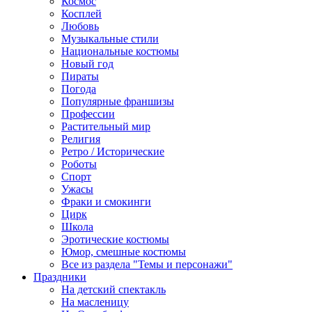
Космос
Косплей
Любовь
Музыкальные стили
Национальные костюмы
Новый год
Пираты
Погода
Популярные франшизы
Профессии
Растительный мир
Религия
Ретро / Исторические
Роботы
Спорт
Ужасы
Фраки и смокинги
Цирк
Школа
Эротические костюмы
Юмор, смешные костюмы
Все из раздела "Темы и персонажи"
Праздники
На детский спектакль
На масленицу