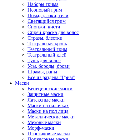
Наборы грима
Неоновый грим
Помада, лаки, гели
Светящийся грим
Спонжи, кисти
Спрей-краска для волос
Стразы, блестки
Театральная кровь
Театральный грим
Театральный клей
Тушь для волос
Усы, бороды, брови
Шрамы, раны
Все из раздела "Грим"
Маски
Венецианские маски
Защитные маски
Латексные маски
Маски на палочках
Маски на пол лица
Металлические маски
Меховые маски
Морф-маски
Пластиковые маски
Популярные маски