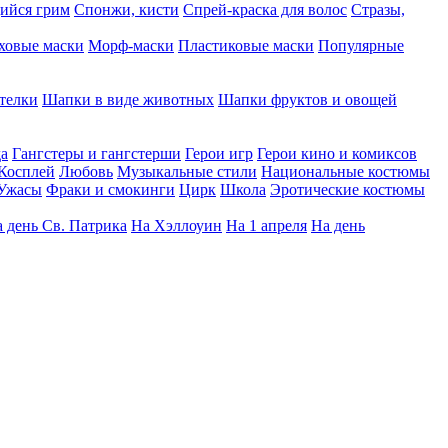
ийся грим
Спонжи, кисти
Спрей-краска для волос
Стразы,
ховые маски
Морф-маски
Пластиковые маски
Популярные
телки
Шапки в виде животных
Шапки фруктов и овощей
да
Гангстеры и гангстерши
Герои игр
Герои кино и комиксов
Косплей
Любовь
Музыкальные стили
Национальные костюмы
Ужасы
Фраки и смокинги
Цирк
Школа
Эротические костюмы
 день Св. Патрика
На Хэллоуин
На 1 апреля
На день