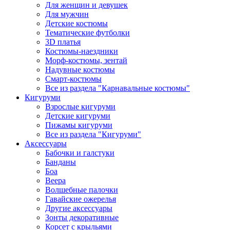
Для женщин и девушек
Для мужчин
Детские костюмы
Тематические футболки
3D платья
Костюмы-наездники
Морф-костюмы, зентай
Надувные костюмы
Смарт-костюмы
Все из раздела "Карнавальные костюмы"
Кигуруми
Взрослые кигуруми
Детские кигуруми
Пижамы кигуруми
Все из раздела "Кигуруми"
Аксессуары
Бабочки и галстуки
Банданы
Боа
Веера
Волшебные палочки
Гавайские ожерелья
Другие аксессуары
Зонты декоративные
Корсет с крыльями