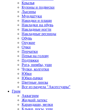
Крылья
Кулоны и подвески
Лысины
Мундштуки
Накидки и плащи
Накладки на обувь
Накладные ногти
Накладные ресницы
Обувь
Оружие
Очки
Перчатки
Перья на голову
Подтяжки
Рога, нимбы, уши
Чулки, колготки
Юбки
Юбки-пачки
Цветные линзы
Все из раздела "Аксессуары"
Грим
Аквагрим
Жидкий латекс
Карандаши, мелки
Клыки, носы, уши