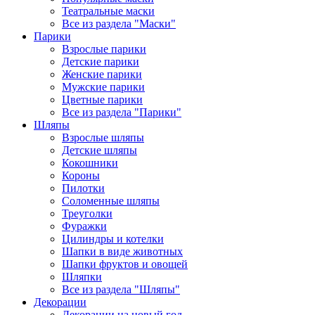
Театральные маски
Все из раздела "Маски"
Парики
Взрослые парики
Детские парики
Женские парики
Мужские парики
Цветные парики
Все из раздела "Парики"
Шляпы
Взрослые шляпы
Детские шляпы
Кокошники
Короны
Пилотки
Соломенные шляпы
Треуголки
Фуражки
Цилиндры и котелки
Шапки в виде животных
Шапки фруктов и овощей
Шляпки
Все из раздела "Шляпы"
Декорации
Декорации на новый год