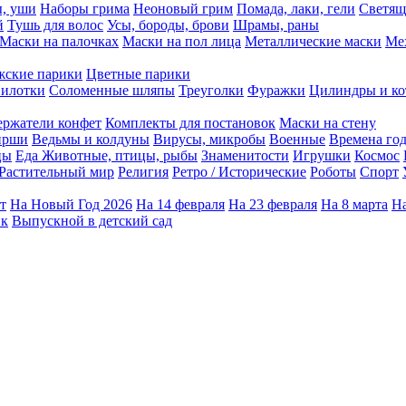
ы, уши
Наборы грима
Неоновый грим
Помада, лаки, гели
Светящ
й
Тушь для волос
Усы, бороды, брови
Шрамы, раны
Маски на палочках
Маски на пол лица
Металлические маски
Ме
ские парики
Цветные парики
илотки
Соломенные шляпы
Треуголки
Фуражки
Цилиндры и ко
ержатели конфет
Комплекты для постановок
Маски на стену
ирши
Ведьмы и колдуны
Вирусы, микробы
Военные
Времена го
цы
Еда
Животные, птицы, рыбы
Знаменитости
Игрушки
Космос
Растительный мир
Религия
Ретро / Исторические
Роботы
Спорт
т
На Новый Год 2026
На 14 февраля
На 23 февраля
На 8 марта
На
ик
Выпускной в детский сад