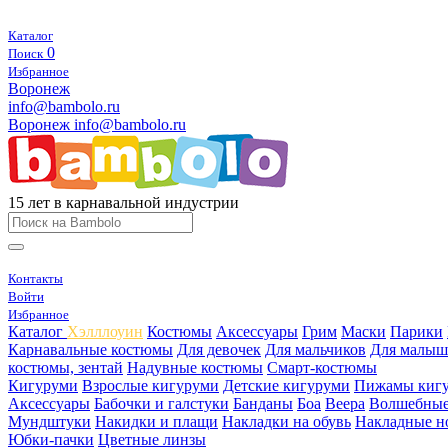
Каталог
0
Поиск
Избранное
Воронеж
info@bambolo.ru
Воронеж
info@bambolo.ru
15 лет в карнавальной индустрии
Контакты
Войти
Избранное
Каталог
Хэлллоуин
Костюмы
Аксессуары
Грим
Маски
Парики
Карнавальные костюмы
Для девочек
Для мальчиков
Для малыш
костюмы, зентай
Надувные костюмы
Смарт-костюмы
Кигуруми
Взрослые кигуруми
Детские кигуруми
Пижамы киг
Аксессуары
Бабочки и галстуки
Банданы
Боа
Веера
Волшебные
Мундштуки
Накидки и плащи
Накладки на обувь
Накладные н
Юбки-пачки
Цветные линзы