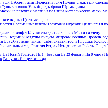
ы, уши
Наборы грима
Неоновый грим
Помада, лаки, гели
Светящ
й
Тушь для волос
Усы, бороды, брови
Шрамы, раны
Маски на палочках
Маски на пол лица
Металлические маски
Ме
ские парики
Цветные парики
илотки
Соломенные шляпы
Треуголки
Фуражки
Цилиндры и ко
ержатели конфет
Комплекты для постановок
Маски на стену
ирши
Ведьмы и колдуны
Вирусы, микробы
Военные
Времена го
цы
Еда
Животные, птицы, рыбы
Знаменитости
Игрушки
Космос
Растительный мир
Религия
Ретро / Исторические
Роботы
Спорт
т
На Новый Год 2026
На 14 февраля
На 23 февраля
На 8 марта
На
ик
Выпускной в детский сад