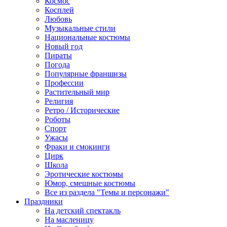
Космос
Косплей
Любовь
Музыкальные стили
Национальные костюмы
Новый год
Пираты
Погода
Популярные франшизы
Профессии
Растительный мир
Религия
Ретро / Исторические
Роботы
Спорт
Ужасы
Фраки и смокинги
Цирк
Школа
Эротические костюмы
Юмор, смешные костюмы
Все из раздела "Темы и персонажи"
Праздники
На детский спектакль
На масленицу