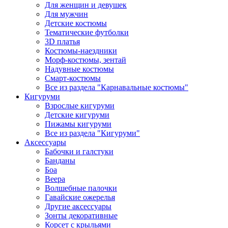
Для женщин и девушек
Для мужчин
Детские костюмы
Тематические футболки
3D платья
Костюмы-наездники
Морф-костюмы, зентай
Надувные костюмы
Смарт-костюмы
Все из раздела "Карнавальные костюмы"
Кигуруми
Взрослые кигуруми
Детские кигуруми
Пижамы кигуруми
Все из раздела "Кигуруми"
Аксессуары
Бабочки и галстуки
Банданы
Боа
Веера
Волшебные палочки
Гавайские ожерелья
Другие аксессуары
Зонты декоративные
Корсет с крыльями