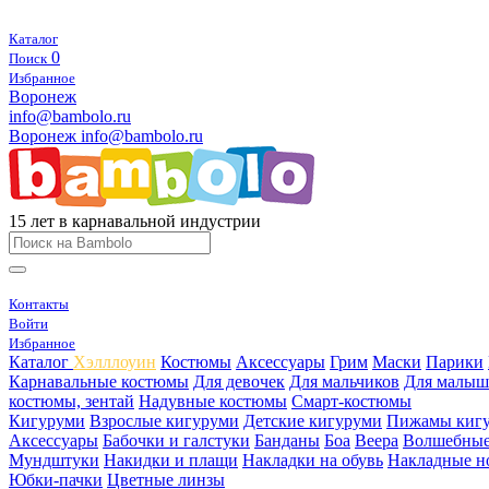
Каталог
0
Поиск
Избранное
Воронеж
info@bambolo.ru
Воронеж
info@bambolo.ru
15 лет в карнавальной индустрии
Контакты
Войти
Избранное
Каталог
Хэлллоуин
Костюмы
Аксессуары
Грим
Маски
Парики
Карнавальные костюмы
Для девочек
Для мальчиков
Для малыш
костюмы, зентай
Надувные костюмы
Смарт-костюмы
Кигуруми
Взрослые кигуруми
Детские кигуруми
Пижамы киг
Аксессуары
Бабочки и галстуки
Банданы
Боа
Веера
Волшебные
Мундштуки
Накидки и плащи
Накладки на обувь
Накладные н
Юбки-пачки
Цветные линзы