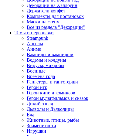
Декорации на Хэллоуин
Держатели конфет
Комплекты для постановок
Маски на стену
Все из раздела "Декорации"
Темы и персонажи
Steampunk
Ангелы
Аниме
Вампиры и вампирши
Ведьмы и колдуны
Вирусы, микробы
Военные
Времена года
Гангстеры и гангстерши
Герои игр
Герои кино и комиксов
Герои мультфильмов и сказок
Дикий запад
Дьяволы и Дьяволицы
Еда
Животные, птицы, рыбы
Знаменитости
Игрушки