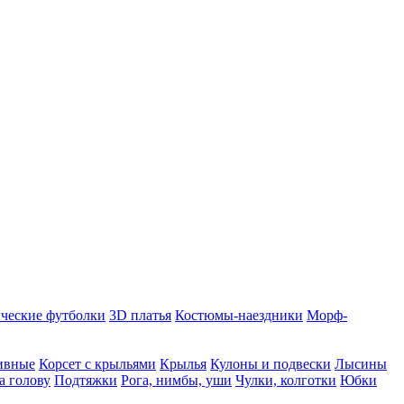
ческие футболки
3D платья
Костюмы-наездники
Морф-
ивные
Корсет с крыльями
Крылья
Кулоны и подвески
Лысины
а голову
Подтяжки
Рога, нимбы, уши
Чулки, колготки
Юбки