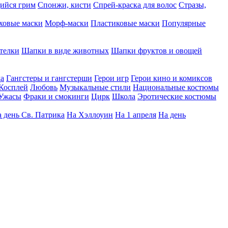
ийся грим
Спонжи, кисти
Спрей-краска для волос
Стразы,
ховые маски
Морф-маски
Пластиковые маски
Популярные
телки
Шапки в виде животных
Шапки фруктов и овощей
да
Гангстеры и гангстерши
Герои игр
Герои кино и комиксов
Косплей
Любовь
Музыкальные стили
Национальные костюмы
Ужасы
Фраки и смокинги
Цирк
Школа
Эротические костюмы
 день Св. Патрика
На Хэллоуин
На 1 апреля
На день