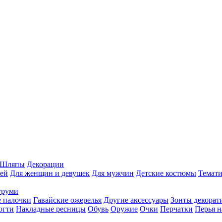
Шляпы
Декорации
ей
Для женщин и девушек
Для мужчин
Детские костюмы
Темати
уруми
 палочки
Гавайские ожерелья
Другие аксессуары
Зонты декорат
огти
Накладные ресницы
Обувь
Оружие
Очки
Перчатки
Перья н