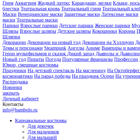
Грим
Аквагрим
Жидкий латекс
Карандаши, мелки
Клыки, нос
блестки
Театральная кровь
Театральный грим
Театральный кле
Маски
Венецианские маски
Защитные маски
Латексные маски
маски
Театральные маски
Парики
Взрослые парики
Детские парики
Женские парики
Муж
Шляпы
Взрослые шляпы
Детские шляпы
Кокошники
Короны
П
Шляпки
Декорации
Декорации на новый год
Декорации на Хэллоуин
Д
Темы и персонажи
Steampunk
Ангелы
Аниме
Вампиры и вамп
Герои мультфильмов и сказок
Дикий запад
Дьяволы и Дьяволи
Новый год
Пираты
Погода
Популярные франшизы
Профессии
Юмор, смешные костюмы
Праздники
На детский спектакль
На масленицу
На Октоберфес
космонавтики
На парад победы
На праздник Осени
На утренн
Распродажа
Новинки
закрыть
Личный кабинет
Контакты
info@bambolo.ru
Карнавальные костюмы
Для девочек
Для мальчиков
Для малышей