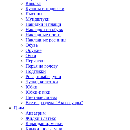
Крылья
Кулоны и подвески
Лысины
Мундштуки
Накидки и плащи
Накладки на обувь
Накладные ногти
Накладные ресницы
Обувь
Оружие
Очки
Перчатки
Перья на голову
Подтяжки
Рога, нимбы, уши
Чулки, колготки
Юбки
Юбки-пачки
Цветные линзы
Все из раздела "Аксессуары"
Грим
Аквагрим
Жидкий латекс
Карандаши, мелки
Клыки, носы, уши