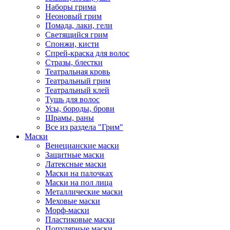
Наборы грима
Неоновый грим
Помада, лаки, гели
Светящийся грим
Спонжи, кисти
Спрей-краска для волос
Стразы, блестки
Театральная кровь
Театральный грим
Театральный клей
Тушь для волос
Усы, бороды, брови
Шрамы, раны
Все из раздела "Грим"
Маски
Венецианские маски
Защитные маски
Латексные маски
Маски на палочках
Маски на пол лица
Металлические маски
Меховые маски
Морф-маски
Пластиковые маски
Популярные маски