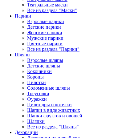
Театральные маски
Все из раздела "Маски"
Парики
Взрослые парики
Детские парики
Женские парики
Мужские парики
Цветные парики
Все из раздела "Парики"
Шляпы
Взрослые шляпы
Детские шляпы
Кокошники
Короны
Пилотки
Соломенные шляпы
Треуголки
Фуражки
Цилиндры и котелки
Шапки в виде животных
Шапки фруктов и овощей
Шляпки
Все из раздела "Шляпы"
Декорации
Декорации на новый год