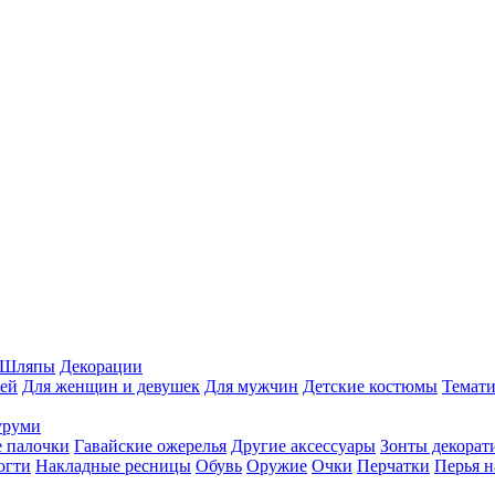
Шляпы
Декорации
ей
Для женщин и девушек
Для мужчин
Детские костюмы
Темати
уруми
 палочки
Гавайские ожерелья
Другие аксессуары
Зонты декорат
огти
Накладные ресницы
Обувь
Оружие
Очки
Перчатки
Перья н