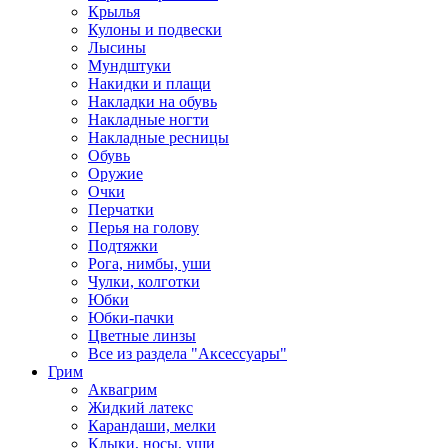
Крылья
Кулоны и подвески
Лысины
Мундштуки
Накидки и плащи
Накладки на обувь
Накладные ногти
Накладные ресницы
Обувь
Оружие
Очки
Перчатки
Перья на голову
Подтяжки
Рога, нимбы, уши
Чулки, колготки
Юбки
Юбки-пачки
Цветные линзы
Все из раздела "Аксессуары"
Грим
Аквагрим
Жидкий латекс
Карандаши, мелки
Клыки, носы, уши