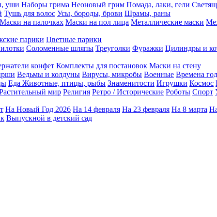
ы, уши
Наборы грима
Неоновый грим
Помада, лаки, гели
Светящ
й
Тушь для волос
Усы, бороды, брови
Шрамы, раны
Маски на палочках
Маски на пол лица
Металлические маски
Ме
ские парики
Цветные парики
илотки
Соломенные шляпы
Треуголки
Фуражки
Цилиндры и ко
ержатели конфет
Комплекты для постановок
Маски на стену
ирши
Ведьмы и колдуны
Вирусы, микробы
Военные
Времена го
цы
Еда
Животные, птицы, рыбы
Знаменитости
Игрушки
Космос
Растительный мир
Религия
Ретро / Исторические
Роботы
Спорт
т
На Новый Год 2026
На 14 февраля
На 23 февраля
На 8 марта
На
ик
Выпускной в детский сад