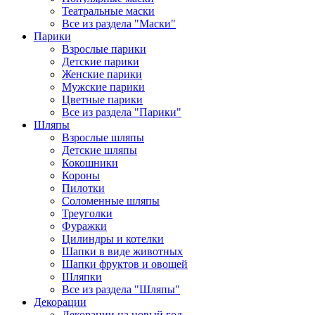
Театральные маски
Все из раздела "Маски"
Парики
Взрослые парики
Детские парики
Женские парики
Мужские парики
Цветные парики
Все из раздела "Парики"
Шляпы
Взрослые шляпы
Детские шляпы
Кокошники
Короны
Пилотки
Соломенные шляпы
Треуголки
Фуражки
Цилиндры и котелки
Шапки в виде животных
Шапки фруктов и овощей
Шляпки
Все из раздела "Шляпы"
Декорации
Декорации на новый год