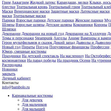
Грим
Аквагрим
Жидкий латекс
Карандаши, мелки
Клыки, нос
блестки
Театральная кровь
Театральный грим
Театральный кле
Маски
Венецианские маски
Защитные маски
Латексные маски
маски
Театральные маски
Парики
Взрослые парики
Детские парики
Женские парики
Муж
Шляпы
Взрослые шляпы
Детские шляпы
Кокошники
Короны
П
Шляпки
Декорации
Декорации на новый год
Декорации на Хэллоуин
Д
Темы и персонажи
Steampunk
Ангелы
Аниме
Вампиры и вамп
Герои мультфильмов и сказок
Дикий запад
Дьяволы и Дьяволи
Новый год
Пираты
Погода
Популярные франшизы
Профессии
Юмор, смешные костюмы
Праздники
На детский спектакль
На масленицу
На Октоберфес
космонавтики
На парад победы
На праздник Осени
На утренн
Распродажа
Новинки
закрыть
Личный кабинет
Контакты
info@bambolo.ru
Карнавальные костюмы
Для девочек
Для мальчиков
Для малышей