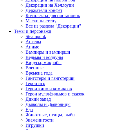
Декорации на Хэллоуин
Держатели конфет
Комплекты для постановок
Маски на стену
Все из раздела "Декорации"
Темы и персонажи
Steampunk
Ангелы
Аниме
Вампиры и вампирши
Ведьмы и колдуны
Вирусы, микробы
Военные
Времена года
Гангстеры и гангстерши
Герои игр
Герои кино и комиксов
Герои мультфильмов и сказок
Дикий запад
Дьяволы и Дьяволицы
Еда
Животные, птицы, рыбы
Знаменитости
Игрушки