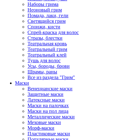
Наборы грима
Неоновый грим
Помада, лаки, гели
Светящийся грим
Спонжи, кисти
Спрей-краска для волос
Стразы, блестки
Театральная кровь
Театральный грим
Театральный клей
Тушь для волос
Усы, бороды, брови
Шрамы, раны
Все из раздела "Грим"
Маски
Венецианские маски
Защитные маски
Латексные маски
Маски на палочках
Маски на пол лица
Металлические маски
Меховые маски
Морф-маски
Пластиковые маски
Популярные маски