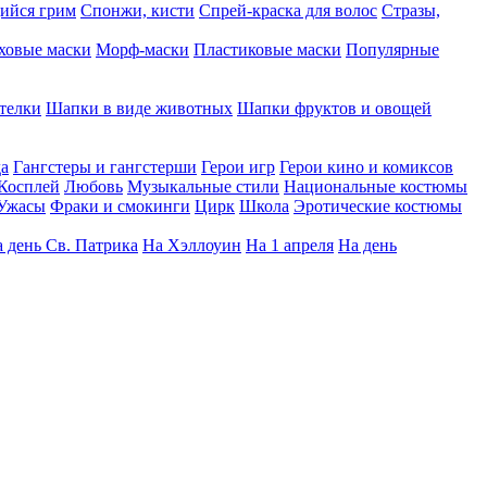
ийся грим
Спонжи, кисти
Спрей-краска для волос
Стразы,
ховые маски
Морф-маски
Пластиковые маски
Популярные
телки
Шапки в виде животных
Шапки фруктов и овощей
да
Гангстеры и гангстерши
Герои игр
Герои кино и комиксов
Косплей
Любовь
Музыкальные стили
Национальные костюмы
Ужасы
Фраки и смокинги
Цирк
Школа
Эротические костюмы
 день Св. Патрика
На Хэллоуин
На 1 апреля
На день