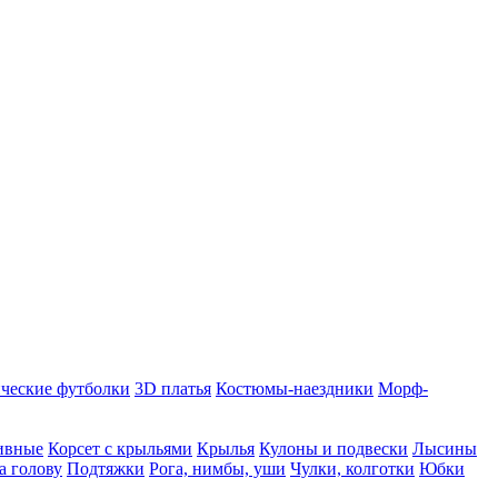
ческие футболки
3D платья
Костюмы-наездники
Морф-
ивные
Корсет с крыльями
Крылья
Кулоны и подвески
Лысины
а голову
Подтяжки
Рога, нимбы, уши
Чулки, колготки
Юбки