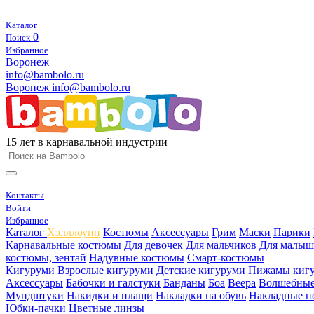
Каталог
0
Поиск
Избранное
Воронеж
info@bambolo.ru
Воронеж
info@bambolo.ru
15 лет в карнавальной индустрии
Контакты
Войти
Избранное
Каталог
Хэлллоуин
Костюмы
Аксессуары
Грим
Маски
Парики
Карнавальные костюмы
Для девочек
Для мальчиков
Для малыш
костюмы, зентай
Надувные костюмы
Смарт-костюмы
Кигуруми
Взрослые кигуруми
Детские кигуруми
Пижамы киг
Аксессуары
Бабочки и галстуки
Банданы
Боа
Веера
Волшебные
Мундштуки
Накидки и плащи
Накладки на обувь
Накладные н
Юбки-пачки
Цветные линзы