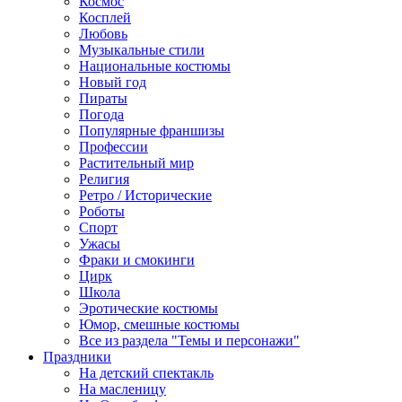
Космос
Косплей
Любовь
Музыкальные стили
Национальные костюмы
Новый год
Пираты
Погода
Популярные франшизы
Профессии
Растительный мир
Религия
Ретро / Исторические
Роботы
Спорт
Ужасы
Фраки и смокинги
Цирк
Школа
Эротические костюмы
Юмор, смешные костюмы
Все из раздела "Темы и персонажи"
Праздники
На детский спектакль
На масленицу