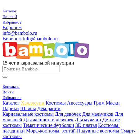
Каталог
0
Поиск
Избранное
Воронеж
info@bambolo.ru
Воронеж
info@bambolo.ru
15 лет в карнавальной индустрии
Контакты
Войти
Избранное
Каталог
Хэлллоуин
Костюмы
Аксессуары
Грим
Маски
Парики
Шляпы
Декорации
Карнавальные костюмы
Для девочек
Для мальчиков
Для
малышей
Для женщин и девушек
Для мужчин
Детские
костюмы
Тематические футболки
3D платья
Костюмы-
наездники
Морф-костюмы, зентай
Надувные костюмы
Смарт-
костюмы