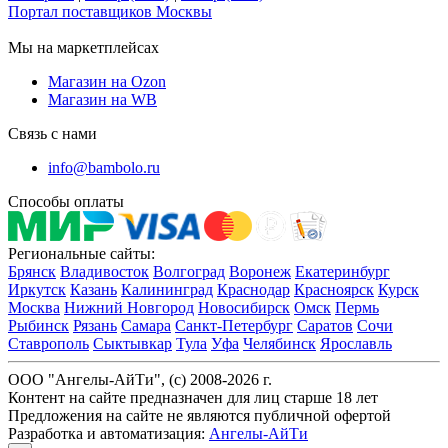
Портал поставщиков Москвы
Мы на маркетплейсах
Магазин на Ozon
Магазин на WB
Связь с нами
info@bambolo.ru
Способы оплаты
Региональные сайты:
Брянск
Владивосток
Волгоград
Воронеж
Екатеринбург
Иркутск
Казань
Калининград
Краснодар
Красноярск
Курск
Москва
Нижний Новгород
Новосибирск
Омск
Пермь
Рыбинск
Рязань
Самара
Санкт-Петербург
Саратов
Сочи
Ставрополь
Сыктывкар
Тула
Уфа
Челябинск
Ярославль
ООО "Ангелы-АйТи", (c) 2008-2026 г.
Контент на сайте предназначен для лиц старше 18 лет
Предложения на сайте не являются публичной офертой
Разработка и автоматизация:
Ангелы-АйТи