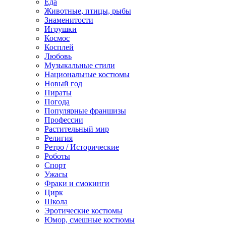
Еда
Животные, птицы, рыбы
Знаменитости
Игрушки
Космос
Косплей
Любовь
Музыкальные стили
Национальные костюмы
Новый год
Пираты
Погода
Популярные франшизы
Профессии
Растительный мир
Религия
Ретро / Исторические
Роботы
Спорт
Ужасы
Фраки и смокинги
Цирк
Школа
Эротические костюмы
Юмор, смешные костюмы