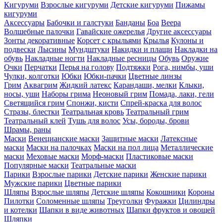
Кигуруми
Взрослые кигуруми
Детские кигуруми
Пижамы
кигуруми
Аксессуары
Бабочки и галстуки
Банданы
Боа
Веера
Волшебные палочки
Гавайские ожерелья
Другие аксессуары
Зонты декоративные
Корсет с крыльями
Крылья
Кулоны и
подвески
Лысины
Мундштуки
Накидки и плащи
Накладки на
обувь
Накладные ногти
Накладные ресницы
Обувь
Оружие
Очки
Перчатки
Перья на голову
Подтяжки
Рога, нимбы, уши
Чулки, колготки
Юбки
Юбки-пачки
Цветные линзы
Грим
Аквагрим
Жидкий латекс
Карандаши, мелки
Клыки,
носы, уши
Наборы грима
Неоновый грим
Помада, лаки, гели
Светящийся грим
Спонжи, кисти
Спрей-краска для волос
Стразы, блестки
Театральная кровь
Театральный грим
Театральный клей
Тушь для волос
Усы, бороды, брови
Шрамы, раны
Маски
Венецианские маски
Защитные маски
Латексные
маски
Маски на палочках
Маски на пол лица
Металлические
маски
Меховые маски
Морф-маски
Пластиковые маски
Популярные маски
Театральные маски
Парики
Взрослые парики
Детские парики
Женские парики
Мужские парики
Цветные парики
Шляпы
Взрослые шляпы
Детские шляпы
Кокошники
Короны
Пилотки
Соломенные шляпы
Треуголки
Фуражки
Цилиндры
и котелки
Шапки в виде животных
Шапки фруктов и овощей
Шляпки