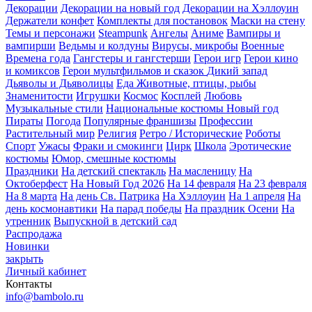
Декорации
Декорации на новый год
Декорации на Хэллоуин
Держатели конфет
Комплекты для постановок
Маски на стену
Темы и персонажи
Steampunk
Ангелы
Аниме
Вампиры и
вампирши
Ведьмы и колдуны
Вирусы, микробы
Военные
Времена года
Гангстеры и гангстерши
Герои игр
Герои кино
и комиксов
Герои мультфильмов и сказок
Дикий запад
Дьяволы и Дьяволицы
Еда
Животные, птицы, рыбы
Знаменитости
Игрушки
Космос
Косплей
Любовь
Музыкальные стили
Национальные костюмы
Новый год
Пираты
Погода
Популярные франшизы
Профессии
Растительный мир
Религия
Ретро / Исторические
Роботы
Спорт
Ужасы
Фраки и смокинги
Цирк
Школа
Эротические
костюмы
Юмор, смешные костюмы
Праздники
На детский спектакль
На масленицу
На
Октоберфест
На Новый Год 2026
На 14 февраля
На 23 февраля
На 8 марта
На день Св. Патрика
На Хэллоуин
На 1 апреля
На
день космонавтики
На парад победы
На праздник Осени
На
утренник
Выпускной в детский сад
Распродажа
Новинки
закрыть
Личный кабинет
Контакты
info@bambolo.ru