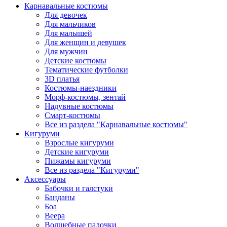
Карнавальные костюмы
Для девочек
Для мальчиков
Для малышей
Для женщин и девушек
Для мужчин
Детские костюмы
Тематические футболки
3D платья
Костюмы-наездники
Морф-костюмы, зентай
Надувные костюмы
Смарт-костюмы
Все из раздела "Карнавальные костюмы"
Кигуруми
Взрослые кигуруми
Детские кигуруми
Пижамы кигуруми
Все из раздела "Кигуруми"
Аксессуары
Бабочки и галстуки
Банданы
Боа
Веера
Волшебные палочки