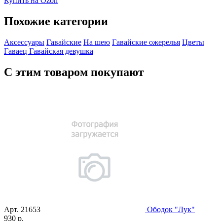
Купить на Ozon
Похожие категории
Аксессуары
Гавайские
На шею
Гавайские ожерелья
Цветы
Гаваец
Гавайская девушка
С этим товаром покупают
Арт.
21653
Ободок "Лук"
930 р.