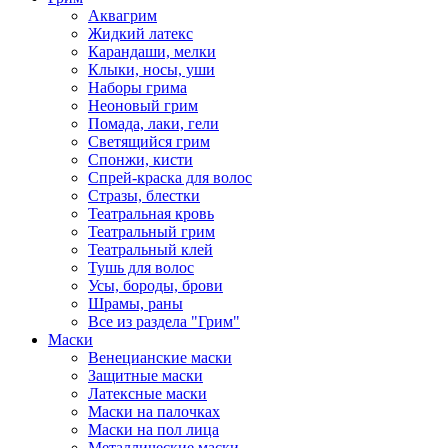
Аквагрим
Жидкий латекс
Карандаши, мелки
Клыки, носы, уши
Наборы грима
Неоновый грим
Помада, лаки, гели
Светящийся грим
Спонжи, кисти
Спрей-краска для волос
Стразы, блестки
Театральная кровь
Театральный грим
Театральный клей
Тушь для волос
Усы, бороды, брови
Шрамы, раны
Все из раздела "Грим"
Маски
Венецианские маски
Защитные маски
Латексные маски
Маски на палочках
Маски на пол лица
Металлические маски