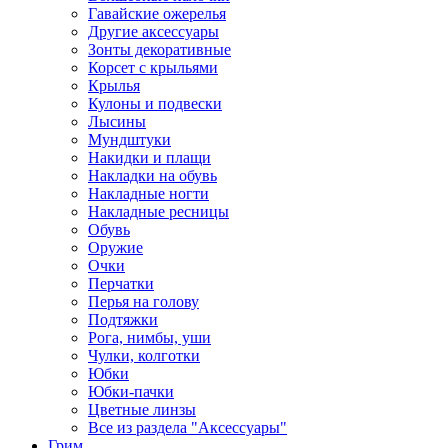
Гавайские ожерелья
Другие аксессуары
Зонты декоративные
Корсет с крыльями
Крылья
Кулоны и подвески
Лысины
Мундштуки
Накидки и плащи
Накладки на обувь
Накладные ногти
Накладные ресницы
Обувь
Оружие
Очки
Перчатки
Перья на голову
Подтяжки
Рога, нимбы, уши
Чулки, колготки
Юбки
Юбки-пачки
Цветные линзы
Все из раздела "Аксессуары"
Грим