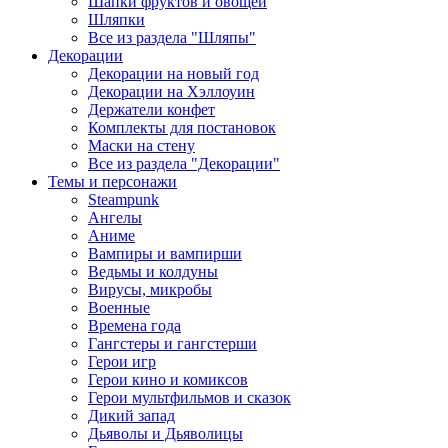
Шапки фруктов и овощей
Шляпки
Все из раздела "Шляпы"
Декорации
Декорации на новый год
Декорации на Хэллоуин
Держатели конфет
Комплекты для постановок
Маски на стену
Все из раздела "Декорации"
Темы и персонажи
Steampunk
Ангелы
Аниме
Вампиры и вампирши
Ведьмы и колдуны
Вирусы, микробы
Военные
Времена года
Гангстеры и гангстерши
Герои игр
Герои кино и комиксов
Герои мультфильмов и сказок
Дикий запад
Дьяволы и Дьяволицы