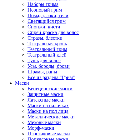
Наборы грима
Неоновый грим
Помада, лаки, гели
Светящийся грим
Спонжи, кисти
Спрей-краска для волос
Стразы, блестки
Театральная кровь
Театральный грим
Театральный клей
Тушь для волос
Усы, бороды, брови
Шрамы, раны
Все из раздела "Грим"
Маски
Венецианские маски
Защитные маски
Латексные маски
Маски на палочках
Маски на пол лица
Металлические маски
Меховые маски
Морф-маски
Пластиковые маски
Популярные маски