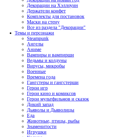
Декорации на Хэллоуин
Держатели конфет
Комплекты для постановок
Маски на стену
Все из раздела "Декорации"
Темы и персонажи
Steampunk
Ангелы
Аниме
Вампиры и вампирши
Ведьмы и колдуны
Вирусы, микробы
Военные
Времена года
Гангстеры и гангстерши
Герои игр
Герои кино и комиксов
Герои мультфильмов и сказок
Дикий запад
Дьяволы и Дьяволицы
Еда
Животные, птицы, рыбы
Знаменитости
Игрушки