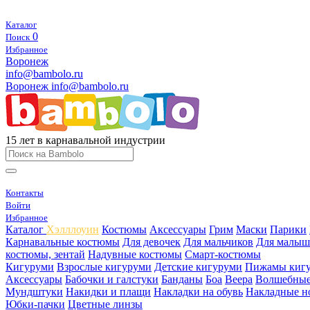
Каталог
0
Поиск
Избранное
Воронеж
info@bambolo.ru
Воронеж
info@bambolo.ru
15 лет в карнавальной индустрии
Контакты
Войти
Избранное
Каталог
Хэлллоуин
Костюмы
Аксессуары
Грим
Маски
Парики
Карнавальные костюмы
Для девочек
Для мальчиков
Для малыш
костюмы, зентай
Надувные костюмы
Смарт-костюмы
Кигуруми
Взрослые кигуруми
Детские кигуруми
Пижамы киг
Аксессуары
Бабочки и галстуки
Банданы
Боа
Веера
Волшебные
Мундштуки
Накидки и плащи
Накладки на обувь
Накладные н
Юбки-пачки
Цветные линзы