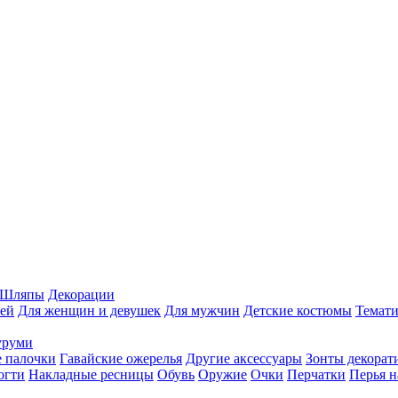
Шляпы
Декорации
ей
Для женщин и девушек
Для мужчин
Детские костюмы
Темати
уруми
 палочки
Гавайские ожерелья
Другие аксессуары
Зонты декорат
огти
Накладные ресницы
Обувь
Оружие
Очки
Перчатки
Перья н