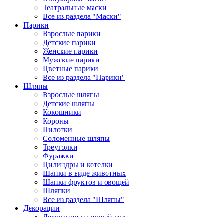
Театральные маски
Все из раздела "Маски"
Парики
Взрослые парики
Детские парики
Женские парики
Мужские парики
Цветные парики
Все из раздела "Парики"
Шляпы
Взрослые шляпы
Детские шляпы
Кокошники
Короны
Пилотки
Соломенные шляпы
Треуголки
Фуражки
Цилиндры и котелки
Шапки в виде животных
Шапки фруктов и овощей
Шляпки
Все из раздела "Шляпы"
Декорации
Декорации на новый год