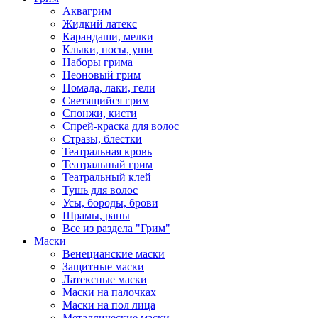
Аквагрим
Жидкий латекс
Карандаши, мелки
Клыки, носы, уши
Наборы грима
Неоновый грим
Помада, лаки, гели
Светящийся грим
Спонжи, кисти
Спрей-краска для волос
Стразы, блестки
Театральная кровь
Театральный грим
Театральный клей
Тушь для волос
Усы, бороды, брови
Шрамы, раны
Все из раздела "Грим"
Маски
Венецианские маски
Защитные маски
Латексные маски
Маски на палочках
Маски на пол лица
Металлические маски