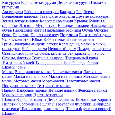
Кигуруми
Взрослые кигуруми
Детские кигуруми
Пижамы
кигуруми
Аксессуары
Бабочки и галстуки
Банданы
Боа
Веера
Волшебные палочки
Гавайские ожерелья
Другие аксессуары
Зонты декоративные
Корсет с крыльями
Крылья
Кулоны и
подвески
Лысины
Мундштуки
Накидки и плащи
Накладки на
обувь
Накладные ногти
Накладные ресницы
Обувь
Оружие
Очки
Перчатки
Перья на голову
Подтяжки
Рога, нимбы, уши
Чулки, колготки
Юбки
Юбки-пачки
Цветные линзы
Грим
Аквагрим
Жидкий латекс
Карандаши, мелки
Клыки,
носы, уши
Наборы грима
Неоновый грим
Помада, лаки, гели
Светящийся грим
Спонжи, кисти
Спрей-краска для волос
Стразы, блестки
Театральная кровь
Театральный грим
Театральный клей
Тушь для волос
Усы, бороды, брови
Шрамы, раны
Маски
Венецианские маски
Защитные маски
Латексные
маски
Маски на палочках
Маски на пол лица
Металлические
маски
Меховые маски
Морф-маски
Пластиковые маски
Популярные маски
Театральные маски
Парики
Взрослые парики
Детские парики
Женские парики
Мужские парики
Цветные парики
Шляпы
Взрослые шляпы
Детские шляпы
Кокошники
Короны
Пилотки
Соломенные шляпы
Треуголки
Фуражки
Цилиндры
и котелки
Шапки в виде животных
Шапки фруктов и овощей
Шляпки