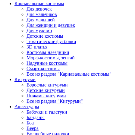
Карнавальные костюмы
Для девочек
Для мальчиков
Для малышей
Для женщин и девушек
Для мужчин
Детские костюмы
Тематические футболки
3D платья
Костюмы-наездники
Морф-костюмы, зентай
Надувные костюмы
Смарт-костюмы
Все из раздела "Карнавальные костюмы"
Кигуруми
Взрослые кигуруми
Детские кигуруми
Пижамы кигуруми
Все из раздела "Кигуруми"
Аксессуары
Бабочки и галстуки
Банданы
Боа
Веера
Волшебные палочки