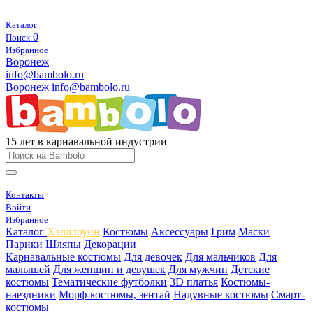
Каталог
0
Поиск
Избранное
Воронеж
info@bambolo.ru
Воронеж
info@bambolo.ru
15 лет в карнавальной индустрии
Контакты
Войти
Избранное
Каталог
Хэлллоуин
Костюмы
Аксессуары
Грим
Маски
Парики
Шляпы
Декорации
Карнавальные костюмы
Для девочек
Для мальчиков
Для
малышей
Для женщин и девушек
Для мужчин
Детские
костюмы
Тематические футболки
3D платья
Костюмы-
наездники
Морф-костюмы, зентай
Надувные костюмы
Смарт-
костюмы