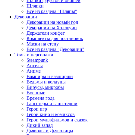
Шапки фруктов и овощей
Шляпки
Все из раздела "Шляпы"
Декорации
Декорации на новый год
Декорации на Хэллоуин
Держатели конфет
Комплекты для постановок
Маски на стену
Все из раздела "Декорации"
Темы и персонажи
Steampunk
Ангелы
Аниме
Вампиры и вампирши
Ведьмы и колдуны
Вирусы, микробы
Военные
Времена года
Гангстеры и гангстерши
Герои игр
Герои кино и комиксов
Герои мультфильмов и сказок
Дикий запад
Дьяволы и Дьяволицы