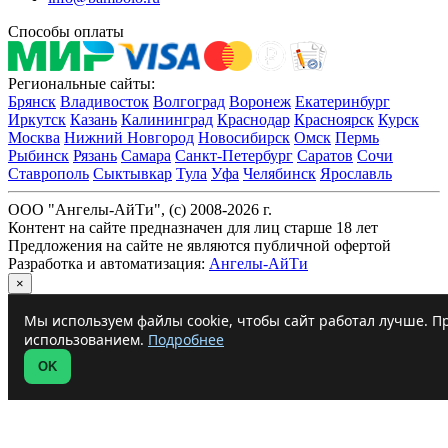
Способы оплаты
Региональные сайты:
Брянск
Владивосток
Волгоград
Воронеж
Екатеринбург
Иркутск
Казань
Калининград
Краснодар
Красноярск
Курск
Москва
Нижний Новгород
Новосибирск
Омск
Пермь
Рыбинск
Рязань
Самара
Санкт-Петербург
Саратов
Сочи
Ставрополь
Сыктывкар
Тула
Уфа
Челябинск
Ярославль
ООО "Ангелы-АйТи", (c) 2008-2026 г.
Контент на сайте предназначен для лиц старше 18 лет
Предложения на сайте не являются публичной офертой
Разработка и автоматизация:
Ангелы-АйТи
×
Мы используем файлы cookie, чтобы сайт работал лучше. Пр
использованием.
Подробнее
OK