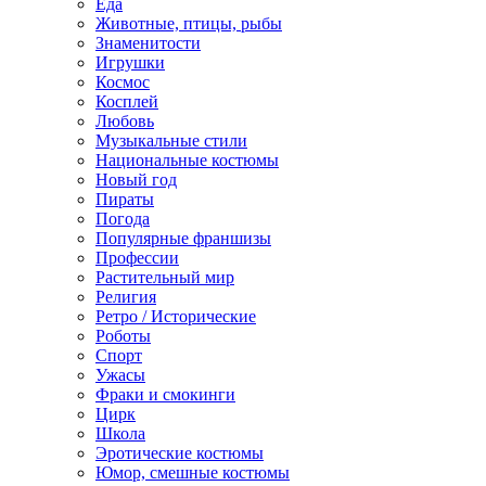
Еда
Животные, птицы, рыбы
Знаменитости
Игрушки
Космос
Косплей
Любовь
Музыкальные стили
Национальные костюмы
Новый год
Пираты
Погода
Популярные франшизы
Профессии
Растительный мир
Религия
Ретро / Исторические
Роботы
Спорт
Ужасы
Фраки и смокинги
Цирк
Школа
Эротические костюмы
Юмор, смешные костюмы