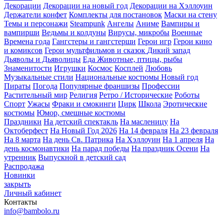
Декорации
Декорации на новый год
Декорации на Хэллоуин
Держатели конфет
Комплекты для постановок
Маски на стену
Темы и персонажи
Steampunk
Ангелы
Аниме
Вампиры и
вампирши
Ведьмы и колдуны
Вирусы, микробы
Военные
Времена года
Гангстеры и гангстерши
Герои игр
Герои кино
и комиксов
Герои мультфильмов и сказок
Дикий запад
Дьяволы и Дьяволицы
Еда
Животные, птицы, рыбы
Знаменитости
Игрушки
Космос
Косплей
Любовь
Музыкальные стили
Национальные костюмы
Новый год
Пираты
Погода
Популярные франшизы
Профессии
Растительный мир
Религия
Ретро / Исторические
Роботы
Спорт
Ужасы
Фраки и смокинги
Цирк
Школа
Эротические
костюмы
Юмор, смешные костюмы
Праздники
На детский спектакль
На масленицу
На
Октоберфест
На Новый Год 2026
На 14 февраля
На 23 февраля
На 8 марта
На день Св. Патрика
На Хэллоуин
На 1 апреля
На
день космонавтики
На парад победы
На праздник Осени
На
утренник
Выпускной в детский сад
Распродажа
Новинки
закрыть
Личный кабинет
Контакты
info@bambolo.ru