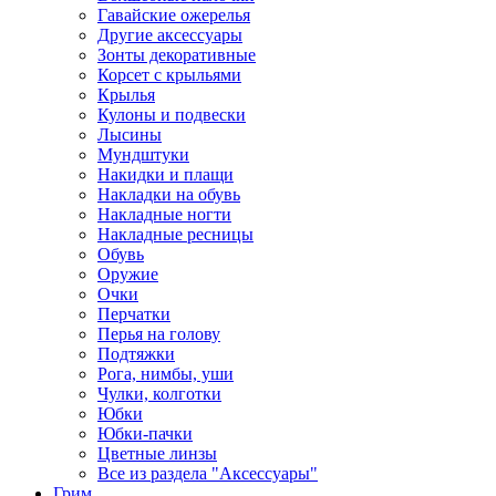
Гавайские ожерелья
Другие аксессуары
Зонты декоративные
Корсет с крыльями
Крылья
Кулоны и подвески
Лысины
Мундштуки
Накидки и плащи
Накладки на обувь
Накладные ногти
Накладные ресницы
Обувь
Оружие
Очки
Перчатки
Перья на голову
Подтяжки
Рога, нимбы, уши
Чулки, колготки
Юбки
Юбки-пачки
Цветные линзы
Все из раздела "Аксессуары"
Грим