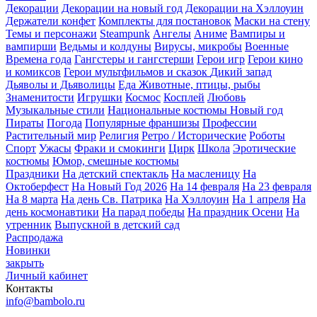
Декорации
Декорации на новый год
Декорации на Хэллоуин
Держатели конфет
Комплекты для постановок
Маски на стену
Темы и персонажи
Steampunk
Ангелы
Аниме
Вампиры и
вампирши
Ведьмы и колдуны
Вирусы, микробы
Военные
Времена года
Гангстеры и гангстерши
Герои игр
Герои кино
и комиксов
Герои мультфильмов и сказок
Дикий запад
Дьяволы и Дьяволицы
Еда
Животные, птицы, рыбы
Знаменитости
Игрушки
Космос
Косплей
Любовь
Музыкальные стили
Национальные костюмы
Новый год
Пираты
Погода
Популярные франшизы
Профессии
Растительный мир
Религия
Ретро / Исторические
Роботы
Спорт
Ужасы
Фраки и смокинги
Цирк
Школа
Эротические
костюмы
Юмор, смешные костюмы
Праздники
На детский спектакль
На масленицу
На
Октоберфест
На Новый Год 2026
На 14 февраля
На 23 февраля
На 8 марта
На день Св. Патрика
На Хэллоуин
На 1 апреля
На
день космонавтики
На парад победы
На праздник Осени
На
утренник
Выпускной в детский сад
Распродажа
Новинки
закрыть
Личный кабинет
Контакты
info@bambolo.ru