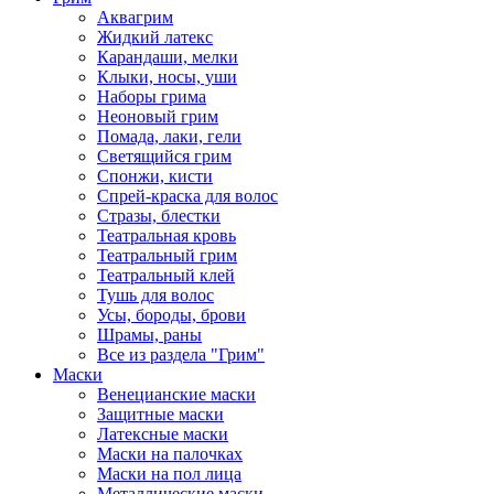
Аквагрим
Жидкий латекс
Карандаши, мелки
Клыки, носы, уши
Наборы грима
Неоновый грим
Помада, лаки, гели
Светящийся грим
Спонжи, кисти
Спрей-краска для волос
Стразы, блестки
Театральная кровь
Театральный грим
Театральный клей
Тушь для волос
Усы, бороды, брови
Шрамы, раны
Все из раздела "Грим"
Маски
Венецианские маски
Защитные маски
Латексные маски
Маски на палочках
Маски на пол лица
Металлические маски