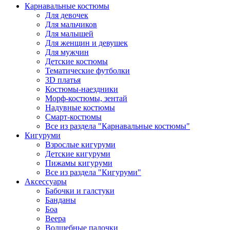
Карнавальные костюмы
Для девочек
Для мальчиков
Для малышей
Для женщин и девушек
Для мужчин
Детские костюмы
Тематические футболки
3D платья
Костюмы-наездники
Морф-костюмы, зентай
Надувные костюмы
Смарт-костюмы
Все из раздела "Карнавальные костюмы"
Кигуруми
Взрослые кигуруми
Детские кигуруми
Пижамы кигуруми
Все из раздела "Кигуруми"
Аксессуары
Бабочки и галстуки
Банданы
Боа
Веера
Волшебные палочки