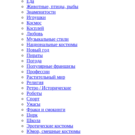
Еда
Животные, птицы, рыбы
Знаменитости
Игрушки
Космос
Косплей
Любовь
Музыкальные стили
Национальные костюмы
Новый год
Пираты
Погода
Популярные франшизы
Профессии
Растительный мир
Религия
Ретро / Исторические
Роботы
Спорт
Ужасы
Фраки и смокинги
Цирк
Школа
Эротические костюмы
Юмор, смешные костюмы