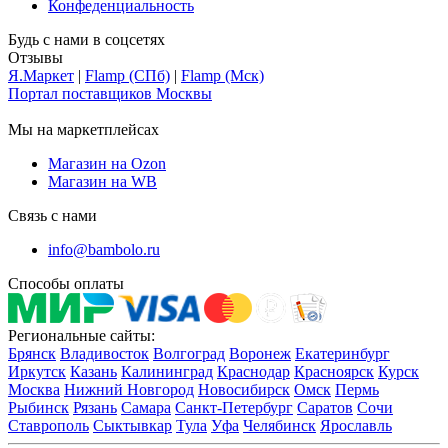
Конфеденциальность
Будь с нами в соцсетях
Отзывы
Я.Маркет
|
Flamp (СПб)
|
Flamp (Мск)
Портал поставщиков Москвы
Мы на маркетплейсах
Магазин на Ozon
Магазин на WB
Связь с нами
info@bambolo.ru
Способы оплаты
Региональные сайты:
Брянск
Владивосток
Волгоград
Воронеж
Екатеринбург
Иркутск
Казань
Калининград
Краснодар
Красноярск
Курск
Москва
Нижний Новгород
Новосибирск
Омск
Пермь
Рыбинск
Рязань
Самара
Санкт-Петербург
Саратов
Сочи
Ставрополь
Сыктывкар
Тула
Уфа
Челябинск
Ярославль