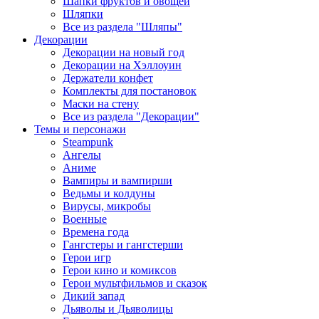
Шапки фруктов и овощей
Шляпки
Все из раздела "Шляпы"
Декорации
Декорации на новый год
Декорации на Хэллоуин
Держатели конфет
Комплекты для постановок
Маски на стену
Все из раздела "Декорации"
Темы и персонажи
Steampunk
Ангелы
Аниме
Вампиры и вампирши
Ведьмы и колдуны
Вирусы, микробы
Военные
Времена года
Гангстеры и гангстерши
Герои игр
Герои кино и комиксов
Герои мультфильмов и сказок
Дикий запад
Дьяволы и Дьяволицы