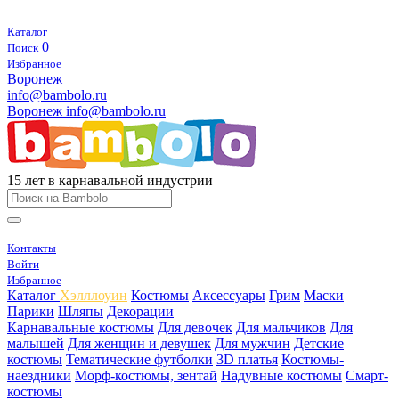
Каталог
0
Поиск
Избранное
Воронеж
info@bambolo.ru
Воронеж
info@bambolo.ru
15 лет в карнавальной индустрии
Контакты
Войти
Избранное
Каталог
Хэлллоуин
Костюмы
Аксессуары
Грим
Маски
Парики
Шляпы
Декорации
Карнавальные костюмы
Для девочек
Для мальчиков
Для
малышей
Для женщин и девушек
Для мужчин
Детские
костюмы
Тематические футболки
3D платья
Костюмы-
наездники
Морф-костюмы, зентай
Надувные костюмы
Смарт-
костюмы