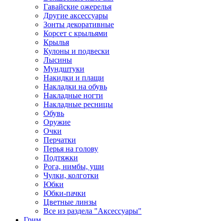
Гавайские ожерелья
Другие аксессуары
Зонты декоративные
Корсет с крыльями
Крылья
Кулоны и подвески
Лысины
Мундштуки
Накидки и плащи
Накладки на обувь
Накладные ногти
Накладные ресницы
Обувь
Оружие
Очки
Перчатки
Перья на голову
Подтяжки
Рога, нимбы, уши
Чулки, колготки
Юбки
Юбки-пачки
Цветные линзы
Все из раздела "Аксессуары"
Грим