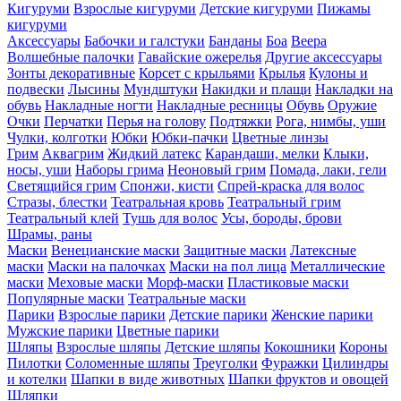
Кигуруми
Взрослые кигуруми
Детские кигуруми
Пижамы
кигуруми
Аксессуары
Бабочки и галстуки
Банданы
Боа
Веера
Волшебные палочки
Гавайские ожерелья
Другие аксессуары
Зонты декоративные
Корсет с крыльями
Крылья
Кулоны и
подвески
Лысины
Мундштуки
Накидки и плащи
Накладки на
обувь
Накладные ногти
Накладные ресницы
Обувь
Оружие
Очки
Перчатки
Перья на голову
Подтяжки
Рога, нимбы, уши
Чулки, колготки
Юбки
Юбки-пачки
Цветные линзы
Грим
Аквагрим
Жидкий латекс
Карандаши, мелки
Клыки,
носы, уши
Наборы грима
Неоновый грим
Помада, лаки, гели
Светящийся грим
Спонжи, кисти
Спрей-краска для волос
Стразы, блестки
Театральная кровь
Театральный грим
Театральный клей
Тушь для волос
Усы, бороды, брови
Шрамы, раны
Маски
Венецианские маски
Защитные маски
Латексные
маски
Маски на палочках
Маски на пол лица
Металлические
маски
Меховые маски
Морф-маски
Пластиковые маски
Популярные маски
Театральные маски
Парики
Взрослые парики
Детские парики
Женские парики
Мужские парики
Цветные парики
Шляпы
Взрослые шляпы
Детские шляпы
Кокошники
Короны
Пилотки
Соломенные шляпы
Треуголки
Фуражки
Цилиндры
и котелки
Шапки в виде животных
Шапки фруктов и овощей
Шляпки